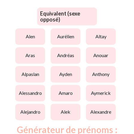
Equivalent (sexe
opposé)
alen
aurélien
altay
aras
andréas
anouar
alpaslan
ayden
anthony
alessandro
amaro
aymerick
alejandro
alek
alexandre
Générateur de prénoms :