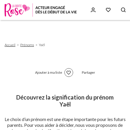
Aller
au
contenu
principal
Fil
Accueil
Prénoms
Yaël
d'Ariane
Ajouter à ma liste
Partager
Découvrez la signification du prénom
Yaël
Le choix d’un prénom est une étape importante pour les futurs
parents. Pour vous aider à décider, nous vous proposons de