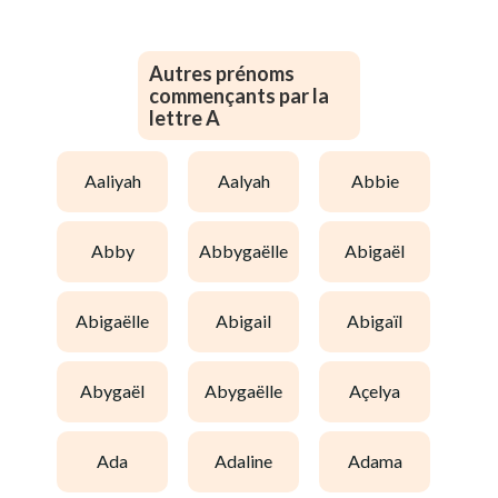
Autres prénoms
commençants par la
lettre A
aaliyah
aalyah
abbie
abby
abbygaëlle
abigaël
abigaëlle
abigail
abigaïl
abygaël
abygaëlle
açelya
ada
adaline
adama