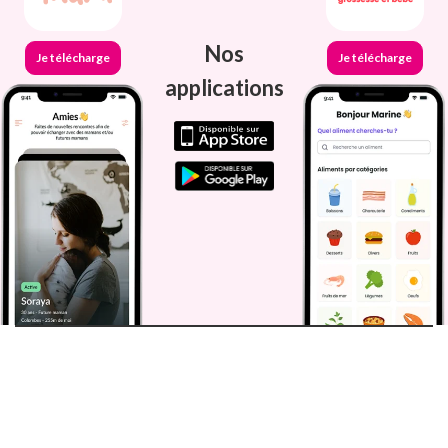
Nos
Je télécharge
Je télécharge
applications