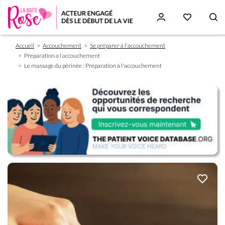
Fil
Aller
Accueil
Accouchement
Se préparer à l'accouchement
d'Ariane
au
Preparation a l accouchement
contenu
Le massage du périnée : Préparation à l'accouchement
principal