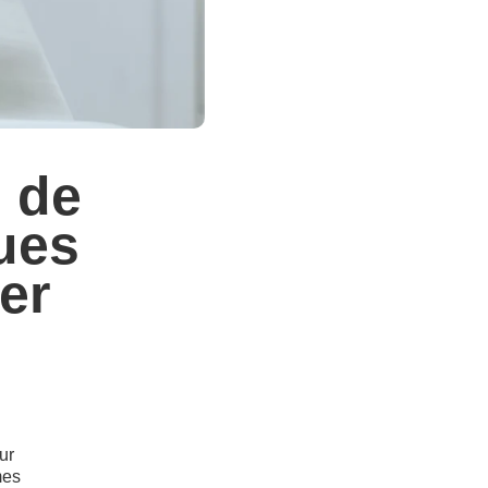
s de
ues
er
ur
mes