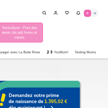
fr
nl
Sensodyne - Pour des
dents (de lait) fortes et
saines
oyager avec La Boite Rose
🤰🤱 YooMum!
Testing Mums