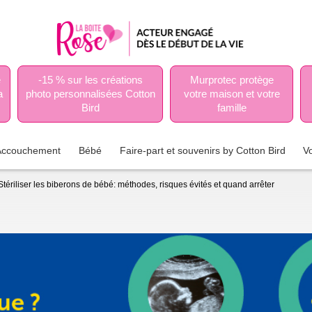
e
-15 % sur les créations
Murprotec protège
a
photo personnalisées Cotton
votre maison et votre
Bird
famille
Accouchement
Bébé
Faire-part et souvenirs by Cotton Bird
V
Stériliser les biberons de bébé: méthodes, risques évités et quand arrêter