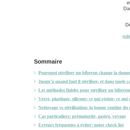
e
Dan
Dè
rub
Sommaire
Pourquoi stériliser un biberon change la donne
Jusqu’à quand faut il stériliser, et dans quels ca
Les méthodes fiables pour stériliser un biberon
Verre, plastique, silicone: ce qui résiste, ce qui
Nettoyage vs stérilisation: la bonne routine du
Cas particuliers: prématurité, gastro, voyage
Erreurs fréquentes à éviter: notre check list