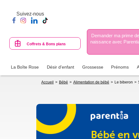
Aller
au
Suivez-nous
contenu
principal
Demander ma prime d
naissance avec Parenti
Coffrets & Bons plans
La Boîte Rose
Désir d'enfant
Grossesse
Prénoms
Fil
Accueil
Bébé
Alimentation de bébé
Le biberon
d'Ariane