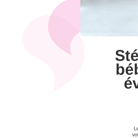
Sté
bé
é
L
vo