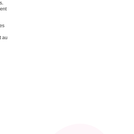
s.
ment
res
t au