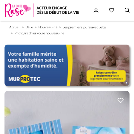
Fil
Aller
Accueil
Bébé
Nouveau-né
Les premiers jours avec bebe
d'Ariane
au
Photographier votre nouveau-né
contenu
principal