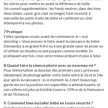
les vôtres pour mettre en avant la différence de taille.
Un conseil supplémentaire : les fonds neutres, dans des tons
doux (blanc cassé, gris clair ou beige), font ressortir à
merveille les petits traits de bébé et confèrent un côté
intemporel à vos photos.
7 Pratique
Faites quelques essais avant de commencer le « vrai
shooting ». Vous pouvez le faire avant la naissance du bébé.
Demandez à un grand frère ou à une grande sœur de poser ou
d\'utiliser un doudou ou une poupée comme modèle. En
pratiquant une fois, vous serez mieux préparé et plus à l’aise.
8 Quand faire la séance photo avec un nouveau-né ?
Pour immortaliser la douceur des premiers jours, prévoyez
idéalement de photographier votre bébé entre le 5
e
et le 14
e
jour après la naissance : à ce moment-là, il dort beaucoup,
garde encore la position recroquevillée si attendrissante, et
son rythme est plus prévisible (source: Office de la Naissance
et de l'Enfance).
9. Comment bien installer bébé en toute sécurité ?
Installez toujours votre enfant sur une surface sécurisée,