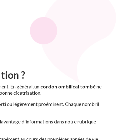
tion ?
ent. En général, un
cordon ombilical tombé
ne
bonne cicatrisation.
, sorti ou légèrement proéminent. Chaque nombril
z davantage d'informations dans notre rubrique
ntanément au cours des premières années de vie,