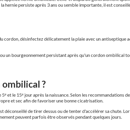
a hernie persiste après 3 ans ou semble importante, il est conseill
e du cordon, désinfectez délicatement la plaie avec un antiseptiqu
 ou un bourgeonnement persistant après qu'un cordon ombilical tom
ombilical ?
ᵉ et le 15ᵉ jour après la naissance. Selon les recommandations de 
ropre et sec afin de favoriser une bonne cicatrisation.
st déconseillé de tirer dessus ou de tenter d'accélérer sa chute. L
gnement peuvent parfois être observés pendant quelques jours.