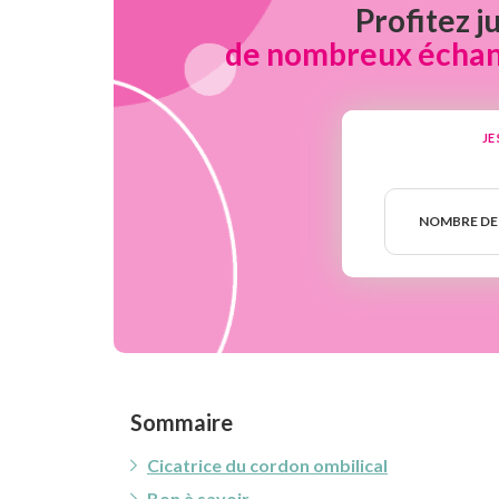
Profitez j
de nombreux échanti
JE
Nombre
de
NOMBRE DE
semaines
Sommaire
Cicatrice du cordon ombilical
Bon à savoir