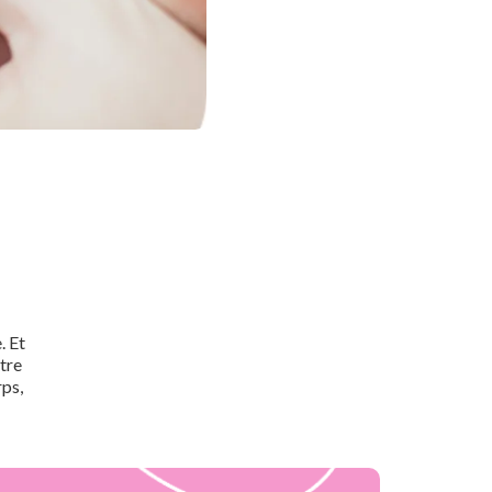
. Et
être
rps,