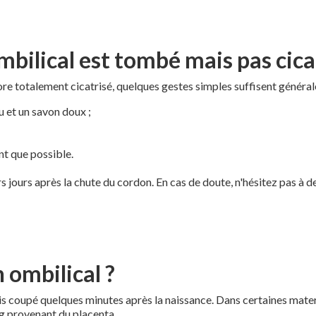
mbilical est tombé mais pas cica
re totalement cicatrisé, quelques gestes simples suffisent généra
u et un savon doux ;
ant que possible.
 jours après la chute du cordon. En cas de doute, n'hésitez pas à d
 ombilical ?
 coupé quelques minutes après la naissance. Dans certaines matern
g provenant du placenta.