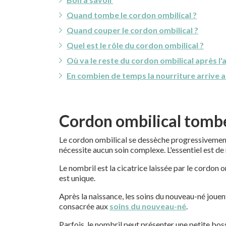
Quand tombe le cordon ombilical ?
Quand couper le cordon ombilical ?
Quel est le rôle du cordon ombilical ?
Où va le reste du cordon ombilical après l
En combien de temps la nourriture arrive 
Cordon ombilical tombé 
Le cordon ombilical se dessèche progressivement 
nécessite aucun soin complexe. L'essentiel est de
Le nombril est la cicatrice laissée par le cordon
est unique.
Après la naissance, les soins du nouveau-né joue
consacrée aux
soins du nouveau-né
.
Parfois, le nombril peut présenter une petite bo