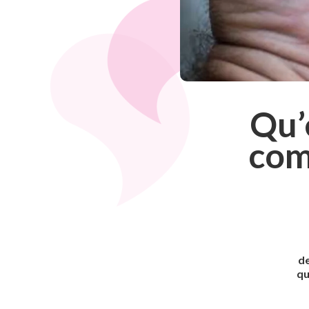
Qu’
com
de
qu