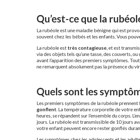
Qu’est-ce que la rubéol
La rubéole est une maladie bénigne qui est prov
souvent chez les bébés et les enfants. Vous pouvez
La rubéole est
très contagieuse
, et est transmi
via des objets tels qu’une tasse, des couverts, ou 
avant l’apparition des premiers symptômes. Tou
ne remarquent absolument pas la présence du vir
Quels sont les symptôm
Les premiers symptômes de la rubéole prennent 
gonflent
. La température corporelle de votre en
heures, se répandent sur l’ensemble du corps. L’en
jours. La rubéole est transmissible de 10 jours ava
votre enfant peuvent encore rester gonflés dura
Les symptômes chez les adolescents et les adultes