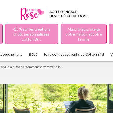
-15 % sur les créations
Murprotec protège
photo personnalisées
votre maison et votre
Cotton Bird
famille
Accouchement
Bébé
Faire-part et souvenirs by Cotton Bird
V
-ce que la rubéole, et comment se transmet-elle ?