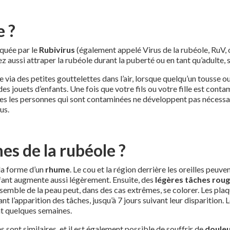
e ?
oquée par le
Rubivirus
(également appelé Virus de la rubéole, RuV, ou
 aussi attraper la rubéole durant la puberté ou en tant qu’adulte, s
se via des petites gouttelettes dans l’air, lorsque quelqu’un tousse
des jouets d’enfants. Une fois que votre fils ou votre fille est cont
tes les personnes qui sont contaminées ne développent pas nécess
us.
es de la rubéole ?
la forme d’un
rhume
. Le cou et la région derrière les oreilles peuv
fant augmente aussi légèrement. Ensuite, des
légères tâches rou
semble de la peau peut, dans des cas extrêmes, se colorer. Les plaqu
nt l’apparition des tâches, jusqu’à 7 jours suivant leur disparition. L
nt quelques semaines.
 sont similaires, et il est également possible de souffrir de
douleu