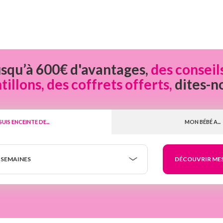
usqu’à 600€ d'avantages,
des conseil
llons, des coffrets offerts,
dites-n
 SUIS ENCEINTE DE...
MON BÉBÉ A...
 SEMAINES