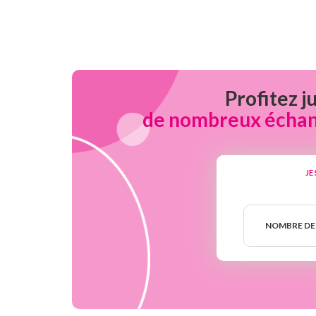
Profitez j
de nombreux échanti
JE
Nombre
de
NOMBRE DE
semaines