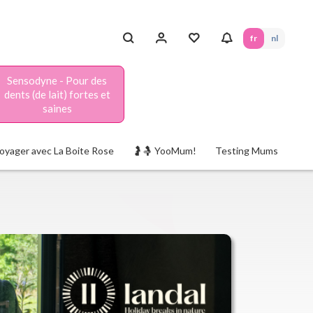
fr
nl
Sensodyne - Pour des
dents (de lait) fortes et
saines
oyager avec La Boite Rose
🤰🤱 YooMum!
Testing Mums