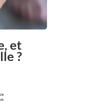
, et
le ?
 ce
se.