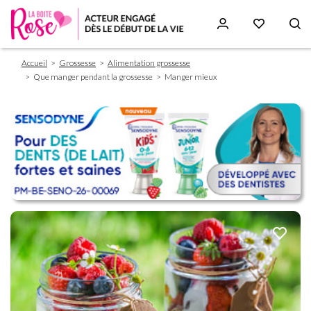
Fil
Aller
Accueil
Grossesse
Alimentation grossesse
d'Ariane
au
Que manger pendant la grossesse
Manger mieux
contenu
principal