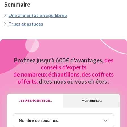
Sommaire
Une alimentation équilibrée
Trucs et astuces
Profitez jusqu’à 600€ d'avantages,
des
conseils d'experts
de nombreux échantillons, des coffrets
offerts,
dites-nous où vous en êtes :
JE SUIS ENCEINTE DE...
MON BÉBÉ A...
Nombre
Nombre de semaines
de