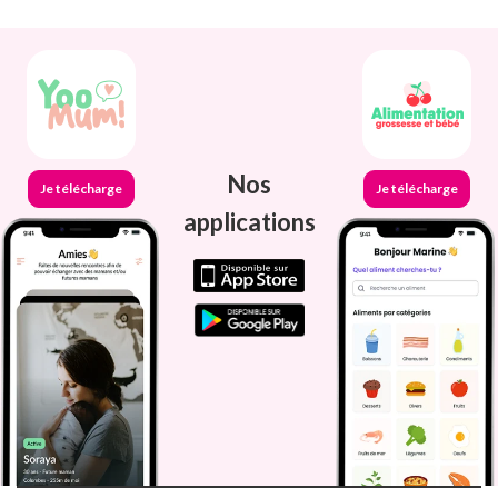
Nos
Je télécharge
Je télécharge
applications