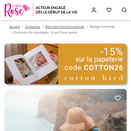
Fil
Aller
Accueil
Grossesse
Bien être femme enceinte
Voyager enceinte
d'Ariane
au
Enceinte à la montagne : ce qu’il faut savoir
contenu
principal