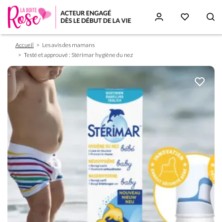
Fil
Aller
Accueil
Les avis des mamans
d'Ariane
au
Testé et approuvé : Stérimar hygiène du nez
contenu
principal