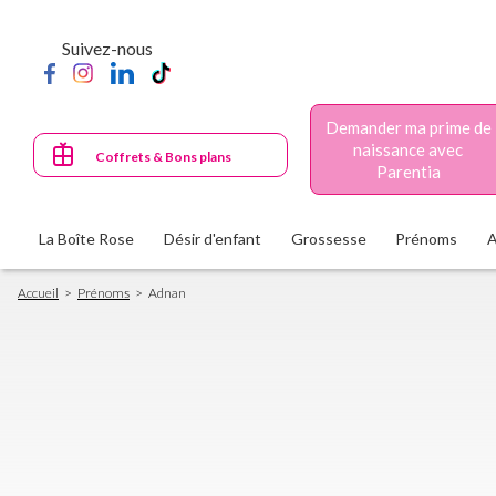
Aller
au
Suivez-nous
contenu
principal
Demander ma prime de
naissance avec
Coffrets & Bons plans
Parentia
La Boîte Rose
Désir d'enfant
Grossesse
Prénoms
Fil
Accueil
Prénoms
Adnan
d'Ariane