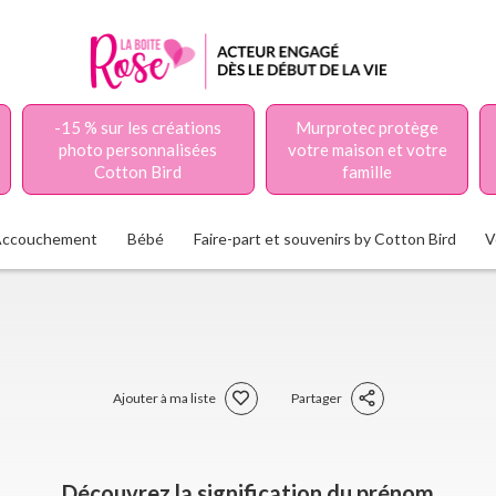
-15 % sur les créations
Murprotec protège
photo personnalisées
votre maison et votre
Cotton Bird
famille
Accouchement
Bébé
Faire-part et souvenirs by Cotton Bird
V
Ajouter à ma liste
Partager
Découvrez la signification du prénom