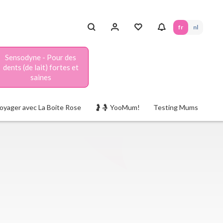
fr
nl
Sensodyne - Pour des
dents (de lait) fortes et
saines
oyager avec La Boite Rose
🤰🤱 YooMum!
Testing Mums