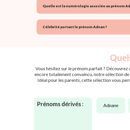
Quelle est la numérologie associée au prénom Ad
Célébrité portant le prénom Adnan ?
Quels
Vous hésitez sur le prénom parfait ? Découvrez d
encore totalement convaincu, notre sélection de p
Idéal pour les parents, cette sélection vous per
Prénoms dérivés :
adnane