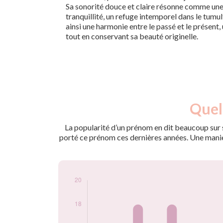
Sa sonorité douce et claire résonne comme un
tranquillité, un refuge intemporel dans le tum
ainsi une harmonie entre le passé et le présent,
tout en conservant sa beauté originelle.
Nouveaux-
Quel
Année
nés
2009
22
La popularité d’un prénom en dit beaucoup sur s
2010
16
porté ce prénom ces dernières années. Une manière
2011
18
2012
18
2013
16
2014
16
2015
20
2016
19
2017
13