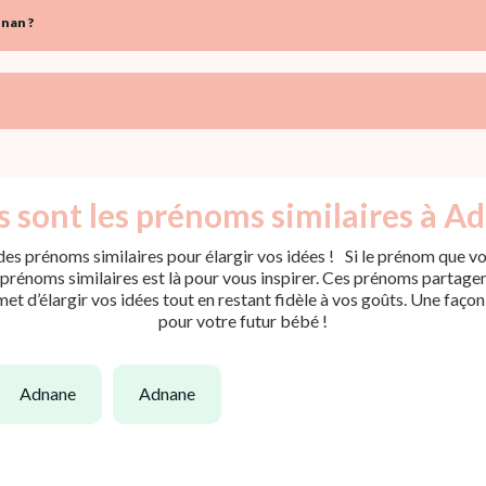
nan ?
 sont les prénoms similaires à A
es prénoms similaires pour élargir vos idées ! Si le prénom que vou
rénoms similaires est là pour vous inspirer. Ces prénoms partagent 
met d’élargir vos idées tout en restant fidèle à vos goûts. Une faço
pour votre futur bébé !
adnane
adnane