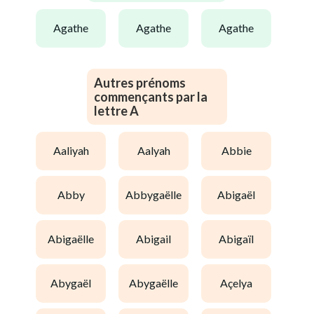
agathe
agathe
agathe
Autres prénoms
commençants par la
lettre A
aaliyah
aalyah
abbie
abby
abbygaëlle
abigaël
abigaëlle
abigail
abigaïl
abygaël
abygaëlle
açelya