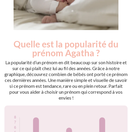
Quelle est la popularité du
Nouveaux-
Année
nés
prénom Agatha ?
2021
8
2023
6
La popularité d’un prénom en dit beaucoup sur son histoire et
2024
8
sur ce qui plaît chez lui au fil des années. Grâce à notre
graphique, découvrez combien de bébés ont porté ce prénom
Popularité du
ces dernières années. Une manière simple et visuelle de savoir
prénom Agatha par
si ce prénom est tendance, rare ou en plein retour. Parfait
année
pour vous aider à choisir un prénom qui correspond à vos
envies !