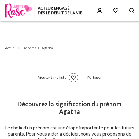
Aller
au
contenu
principal
Fil
Accueil
Prénoms
Agatha
d'Ariane
Ajouter à ma liste
Partager
Découvrez la signification du prénom
Agatha
Le choix d’un prénom est une étape importante pour les futurs
parents. Pour vous aider à décider, nous vous proposons de