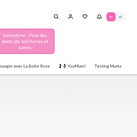
fr
nl
Sensodyne - Pour des
dents (de lait) fortes et
saines
oyager avec La Boite Rose
🤰🤱 YooMum!
Testing Mums