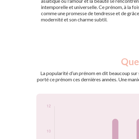
asiatique où l'amour et la beauté se rencontre
intemporelle et universelle. Ce prénom, à la foi
comme une promesse de tendresse et de grâce, 
modernité et son charme subtil.
Nouveaux-
Quel
Année
nés
2009
6
La popularité d’un prénom en dit beaucoup sur s
2010
7
porté ce prénom ces dernières années. Une manière
2011
11
2012
11
2013
7
2014
9
2015
6
2016
6
2017
6
2018
11