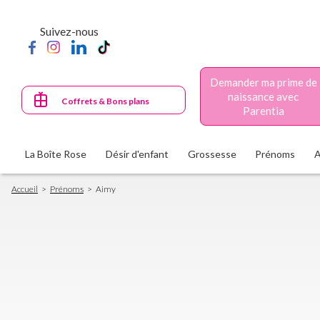
Aller
au
Suivez-nous
contenu
principal
Demander ma prime de
naissance avec
Coffrets & Bons plans
Parentia
La Boîte Rose
Désir d'enfant
Grossesse
Prénoms
Fil
Accueil
Prénoms
Aimy
d'Ariane