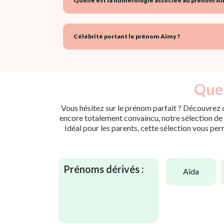
Quelle est la numérologie associée au prénom Ai
Célébrité portant le prénom Aimy ?
Quel
Vous hésitez sur le prénom parfait ? Découvrez d
encore totalement convaincu, notre sélection de p
Idéal pour les parents, cette sélection vous per
Prénoms dérivés :
aïda