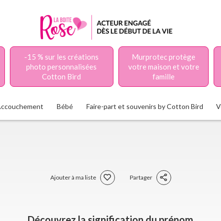
-15 % sur les créations
Murprotec protège
photo personnalisées
votre maison et votre
Cotton Bird
famille
Accouchement
Bébé
Faire-part et souvenirs by Cotton Bird
V
Ajouter à ma liste
Partager
Découvrez la signification du prénom