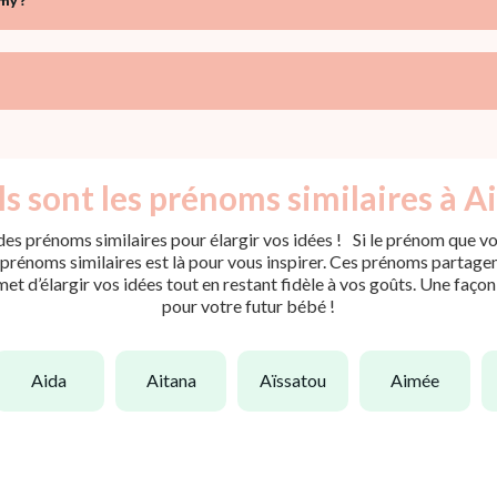
my ?
s sont les prénoms similaires à A
es prénoms similaires pour élargir vos idées ! Si le prénom que vou
rénoms similaires est là pour vous inspirer. Ces prénoms partagent 
met d’élargir vos idées tout en restant fidèle à vos goûts. Une faço
pour votre futur bébé !
aida
aitana
aïssatou
aimée