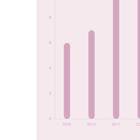
2019
6
2020
5
2023
8
Popularité du
prénom Aimy par
année