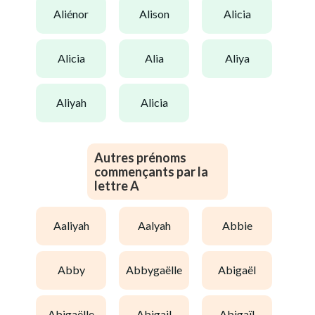
aliénor
alison
alicia
alicia
alia
aliya
aliyah
alicia
Autres prénoms
commençants par la
lettre A
aaliyah
aalyah
abbie
abby
abbygaëlle
abigaël
abigaëlle
abigail
abigaïl