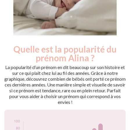
Quelle est la popularité du
Nouveaux-
Année
nés
prénom Alina ?
2009
30
2010
30
La popularité d’un prénom en dit beaucoup sur son histoire et
2011
38
sur ce qui plaît chez lui au fil des années. Grâce à notre
graphique, découvrez combien de bébés ont porté ce prénom
2012
44
ces dernières années. Une manière simple et visuelle de savoir
2013
44
si ce prénom est tendance, rare ou en plein retour. Parfait
2014
48
pour vous aider à choisir un prénom qui correspond à vos
2015
48
envies !
2016
48
2017
48
2018
50
2019
73