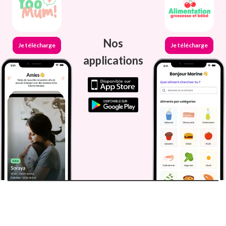
Nos
Je télécharge
Je télécharge
applications