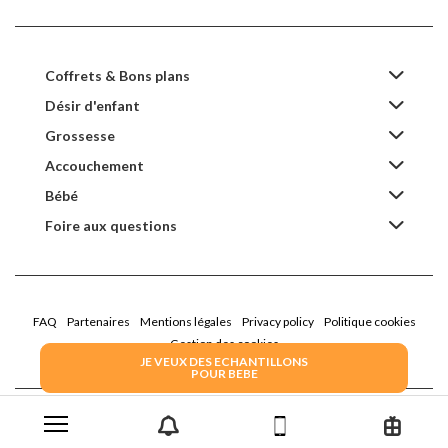
Coffrets & Bons plans
Désir d'enfant
Grossesse
Accouchement
Bébé
Foire aux questions
FAQ
Partenaires
Mentions légales
Privacy policy
Politique cookies
Gestion des cookies
JE VEUX DES ECHANTILLONS
POUR BEBE
2022 Family Service - la Boîte Rose