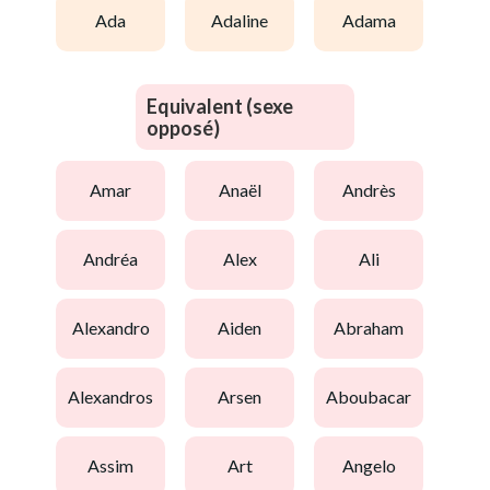
ada
adaline
adama
Equivalent (sexe
opposé)
amar
anaël
andrès
andréa
alex
ali
alexandro
aiden
abraham
alexandros
arsen
aboubacar
assim
art
angelo