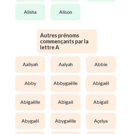
alisha
alison
Autres prénoms
commençants par la
lettre A
aaliyah
aalyah
abbie
abby
abbygaëlle
abigaël
abigaëlle
abigail
abigaïl
abygaël
abygaëlle
açelya