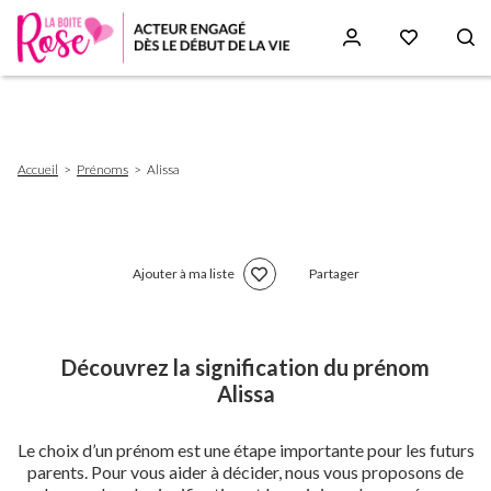
Aller
au
contenu
principal
Fil
Accueil
Prénoms
Alissa
d'Ariane
Ajouter à ma liste
Partager
Découvrez la signification du prénom
Alissa
Le choix d’un prénom est une étape importante pour les futurs
parents. Pour vous aider à décider, nous vous proposons de