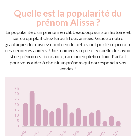
Quelle est la popularité du
Nouveaux-
Année
nés
prénom Alissa ?
2009
22
2010
22
La popularité d’un prénom en dit beaucoup sur son histoire et
2011
33
sur ce qui plaît chez lui au fil des années. Grâce à notre
graphique, découvrez combien de bébés ont porté ce prénom
2012
21
ces dernières années. Une manière simple et visuelle de savoir
2013
16
si ce prénom est tendance, rare ou en plein retour. Parfait
2014
14
pour vous aider à choisir un prénom qui correspond à vos
2015
17
envies !
2016
22
2017
13
2018
17
2019
10
2020
13
2021
15
2022
5
2023
10
2024
5
Popularité du