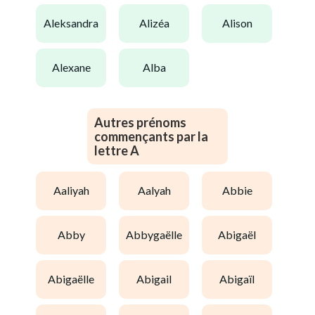
aleksandra
alizéa
alison
alexane
alba
Autres prénoms
commençants par la
lettre A
aaliyah
aalyah
abbie
abby
abbygaëlle
abigaël
abigaëlle
abigail
abigaïl