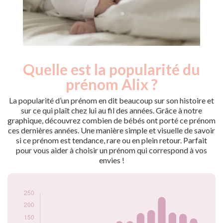
Quelle est la popularité du
Nouveaux-
Année
nés
prénom Alix ?
2009
85
2010
91
La popularité d’un prénom en dit beaucoup sur son histoire et
2011
105
sur ce qui plaît chez lui au fil des années. Grâce à notre
graphique, découvrez combien de bébés ont porté ce prénom
2012
113
ces dernières années. Une manière simple et visuelle de savoir
2013
113
si ce prénom est tendance, rare ou en plein retour. Parfait
2014
120
pour vous aider à choisir un prénom qui correspond à vos
2015
114
envies !
2016
124
2017
137
2018
137
2019
170
2020
182
2021
235