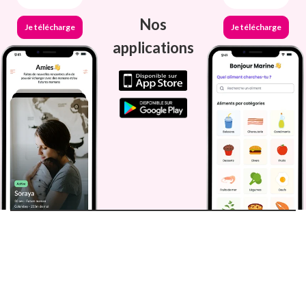
Nos
Je télécharge
Je télécharge
applications