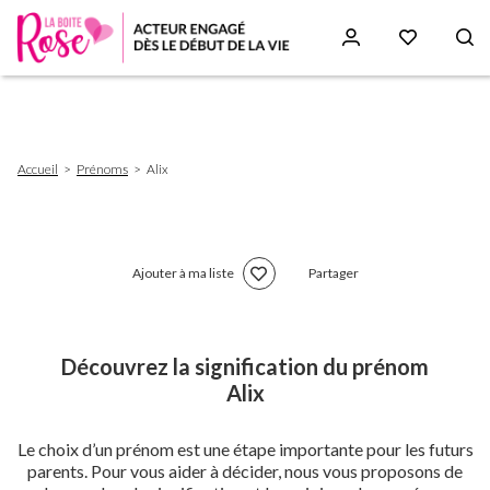
Aller
au
contenu
principal
Fil
Accueil
Prénoms
Alix
d'Ariane
Ajouter à ma liste
Partager
Découvrez la signification du prénom
Alix
Le choix d’un prénom est une étape importante pour les futurs
parents. Pour vous aider à décider, nous vous proposons de