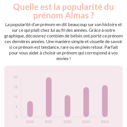
Quelle est la popularité du
Nouveaux-
Année
nés
prénom Almas ?
2020
8
2021
20
La popularité d’un prénom en dit beaucoup sur son histoire et
2022
11
sur ce qui plaît chez lui au fil des années. Grâce à notre
graphique, découvrez combien de bébés ont porté ce prénom
2023
15
ces dernières années. Une manière simple et visuelle de savoir
2024
16
si ce prénom est tendance, rare ou en plein retour. Parfait
Popularité du
pour vous aider à choisir un prénom qui correspond à vos
prénom Almas par
envies !
année