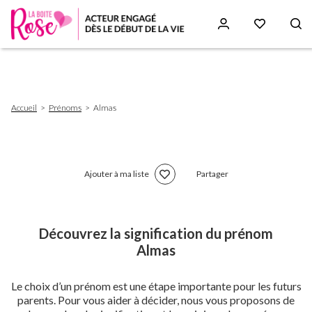
Aller
au
contenu
principal
Fil
Accueil
Prénoms
Almas
d'Ariane
Ajouter à ma liste
Partager
Découvrez la signification du prénom
Almas
Le choix d’un prénom est une étape importante pour les futurs
parents. Pour vous aider à décider, nous vous proposons de