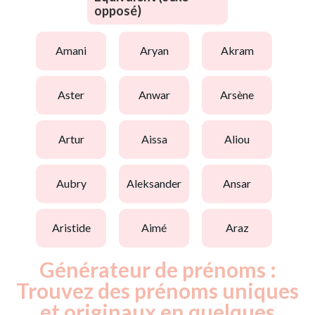
opposé)
amani
aryan
akram
aster
anwar
arsène
artur
aissa
aliou
aubry
aleksander
ansar
aristide
aimé
araz
Générateur de prénoms :
Trouvez des prénoms uniques
et originaux en quelques