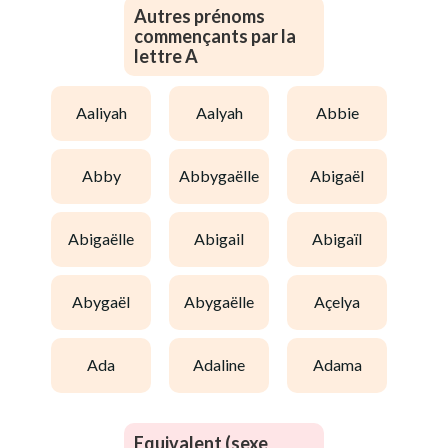
Autres prénoms
commençants par la
lettre A
aaliyah
aalyah
abbie
abby
abbygaëlle
abigaël
abigaëlle
abigail
abigaïl
abygaël
abygaëlle
açelya
ada
adaline
adama
Equivalent (sexe