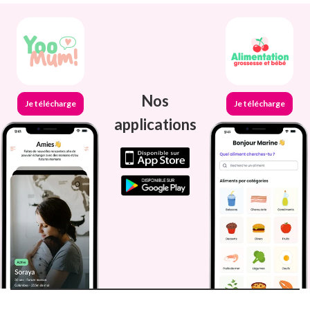
Nos
Je télécharge
Je télécharge
applications