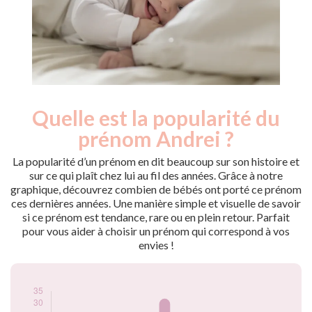
Quelle est la popularité du
Nouveaux-
Année
nés
prénom Andrei ?
2009
10
2010
6
La popularité d’un prénom en dit beaucoup sur son histoire et
2011
10
sur ce qui plaît chez lui au fil des années. Grâce à notre
graphique, découvrez combien de bébés ont porté ce prénom
2012
13
ces dernières années. Une manière simple et visuelle de savoir
2013
20
si ce prénom est tendance, rare ou en plein retour. Parfait
2014
23
pour vous aider à choisir un prénom qui correspond à vos
2015
15
envies !
2016
21
2017
32
2018
21
2019
20