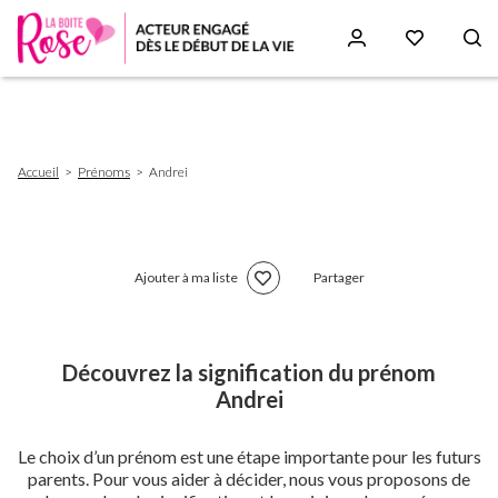
Aller
au
contenu
principal
Fil
Accueil
Prénoms
Andrei
d'Ariane
Ajouter à ma liste
Partager
Découvrez la signification du prénom
Andrei
Le choix d’un prénom est une étape importante pour les futurs
parents. Pour vous aider à décider, nous vous proposons de