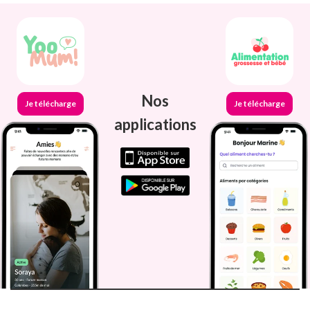
Nos
Je télécharge
Je télécharge
applications