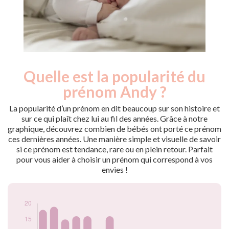
Quelle est la popularité du
Nouveaux-
Année
nés
prénom Andy ?
2009
17
2010
18
La popularité d’un prénom en dit beaucoup sur son histoire et
2011
19
sur ce qui plaît chez lui au fil des années. Grâce à notre
graphique, découvrez combien de bébés ont porté ce prénom
2012
15
ces dernières années. Une manière simple et visuelle de savoir
2013
16
si ce prénom est tendance, rare ou en plein retour. Parfait
2014
16
pour vous aider à choisir un prénom qui correspond à vos
2015
7
envies !
2016
16
2017
7
2018
9
2019
9
2020
8