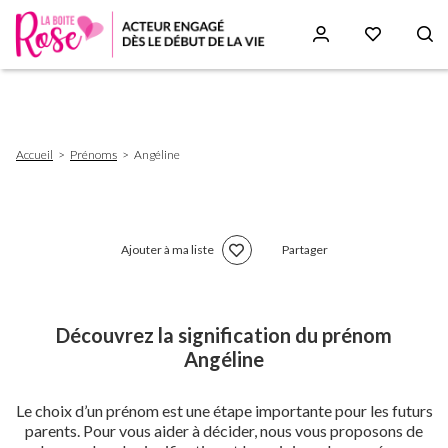
Aller
au
contenu
principal
Fil
Accueil
Prénoms
Angéline
d'Ariane
Ajouter à ma liste
Partager
Découvrez la signification du prénom
Angéline
Le choix d’un prénom est une étape importante pour les futurs
parents. Pour vous aider à décider, nous vous proposons de