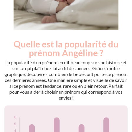
Quelle est la popularité du
Nouveaux-
Année
nés
prénom Angéline ?
2009
5
2010
6
La popularité d’un prénom en dit beaucoup sur son histoire et
2015
5
sur ce qui plaît chez lui au fil des années. Grâce à notre
graphique, découvrez combien de bébés ont porté ce prénom
2016
6
ces dernières années. Une manière simple et visuelle de savoir
Popularité du
si ce prénom est tendance, rare ou en plein retour. Parfait
prénom Angéline
pour vous aider à choisir un prénom qui correspond à vos
par année
envies !