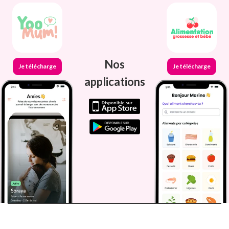
Nos
Je télécharge
Je télécharge
applications