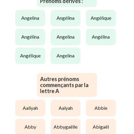
Prénoms dérivés :
angelina
angélina
angélique
angélina
angelina
angélina
angélique
angelina
Autres prénoms
commençants par la
lettre A
aaliyah
aalyah
abbie
abby
abbygaëlle
abigaël