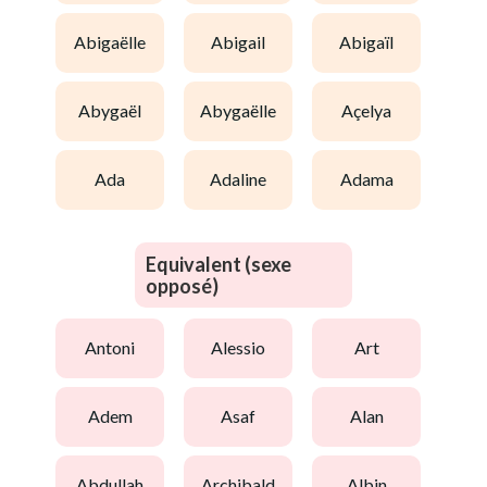
abigaëlle
abigail
abigaïl
abygaël
abygaëlle
açelya
ada
adaline
adama
Equivalent (sexe
opposé)
antoni
alessio
art
adem
asaf
alan
abdullah
archibald
albin