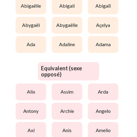
abigaëlle
abigail
abigaïl
abygaël
abygaëlle
açelya
ada
adaline
adama
Equivalent (sexe
opposé)
alix
assim
arda
antony
archie
angelo
axl
anis
amelio