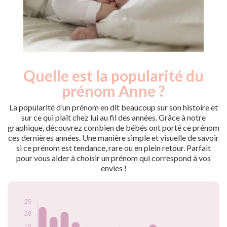
Quelle est la popularité du
Nouveaux-
Année
nés
prénom Anne ?
2009
26
2010
23
La popularité d’un prénom en dit beaucoup sur son histoire et
2011
19
sur ce qui plaît chez lui au fil des années. Grâce à notre
graphique, découvrez combien de bébés ont porté ce prénom
2012
21
ces dernières années. Une manière simple et visuelle de savoir
2013
17
si ce prénom est tendance, rare ou en plein retour. Parfait
2014
15
pour vous aider à choisir un prénom qui correspond à vos
2015
15
envies !
2016
13
2017
15
2018
13
2019
10
2020
16