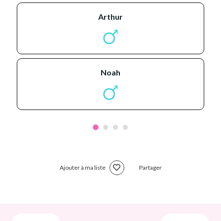
arthur
noah
Ajouter à ma liste
Partager