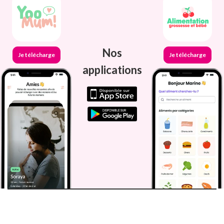
Nos
Je télécharge
Je télécharge
applications