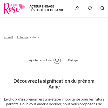
Aller
au
contenu
principal
Fil
Accueil
Prénoms
Anne
d'Ariane
Ajouter à ma liste
Partager
Découvrez la signification du prénom
Anne
Le choix d’un prénom est une étape importante pour les futurs
parents. Pour vous aider à décider, nous vous proposons de