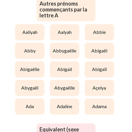
Autres prénoms
commençants par la
lettre A
aaliyah
aalyah
abbie
abby
abbygaëlle
abigaël
abigaëlle
abigail
abigaïl
abygaël
abygaëlle
açelya
ada
adaline
adama
Equivalent (sexe