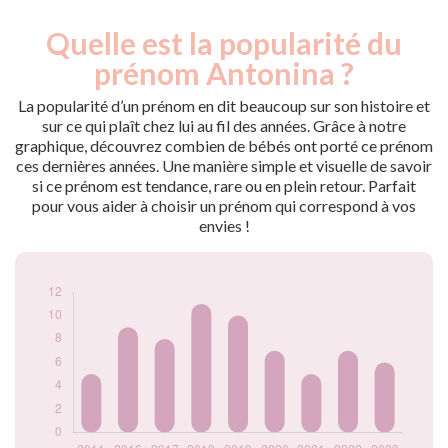
Quelle est la popularité du
Nouveaux-
Année
nés
prénom Antonina ?
2011
5
2016
9
La popularité d’un prénom en dit beaucoup sur son histoire et
2017
8
sur ce qui plaît chez lui au fil des années. Grâce à notre
graphique, découvrez combien de bébés ont porté ce prénom
2018
11
ces dernières années. Une manière simple et visuelle de savoir
2019
10
si ce prénom est tendance, rare ou en plein retour. Parfait
2020
7
pour vous aider à choisir un prénom qui correspond à vos
2021
5
envies !
2022
7
2023
6
Popularité du
prénom Antonina
par année