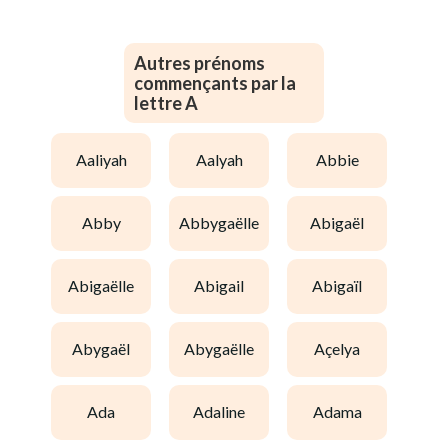
Autres prénoms
commençants par la
lettre A
aaliyah
aalyah
abbie
abby
abbygaëlle
abigaël
abigaëlle
abigail
abigaïl
abygaël
abygaëlle
açelya
ada
adaline
adama