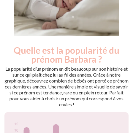
Quelle est la popularité du
Nouveaux-
Année
nés
prénom Barbara ?
2009
11
2010
6
La popularité d’un prénom en dit beaucoup sur son histoire et
2011
6
sur ce qui plaît chez lui au fil des années. Grâce à notre
graphique, découvrez combien de bébés ont porté ce prénom
2012
12
ces dernières années. Une manière simple et visuelle de savoir
2014
7
si ce prénom est tendance, rare ou en plein retour. Parfait
2015
6
pour vous aider à choisir un prénom qui correspond à vos
2017
6
envies !
2018
5
2021
7
2022
5
Popularité du