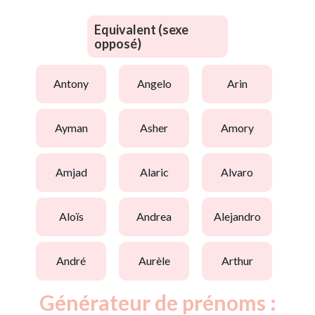
Equivalent (sexe
opposé)
antony
angelo
arin
ayman
asher
amory
amjad
alaric
alvaro
aloïs
andrea
alejandro
andré
aurèle
arthur
Générateur de prénoms :