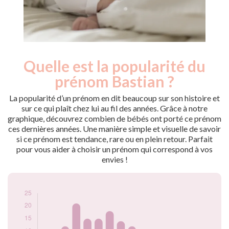
Quelle est la popularité du
Nouveaux-
Année
nés
prénom Bastian ?
2009
12
2010
8
La popularité d’un prénom en dit beaucoup sur son histoire et
2011
8
sur ce qui plaît chez lui au fil des années. Grâce à notre
graphique, découvrez combien de bébés ont porté ce prénom
2012
12
ces dernières années. Une manière simple et visuelle de savoir
2013
21
si ce prénom est tendance, rare ou en plein retour. Parfait
2014
15
pour vous aider à choisir un prénom qui correspond à vos
2015
15
envies !
2016
18
2017
14
2018
12
2019
10
2020
7
2021
6