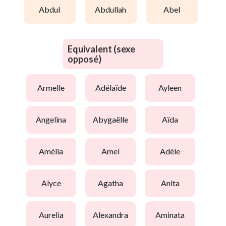
abdul
abdullah
abel
Equivalent (sexe
opposé)
armelle
adélaïde
ayleen
angelina
abygaëlle
aïda
amélia
amel
adèle
alyce
agatha
anita
aurelia
alexandra
aminata