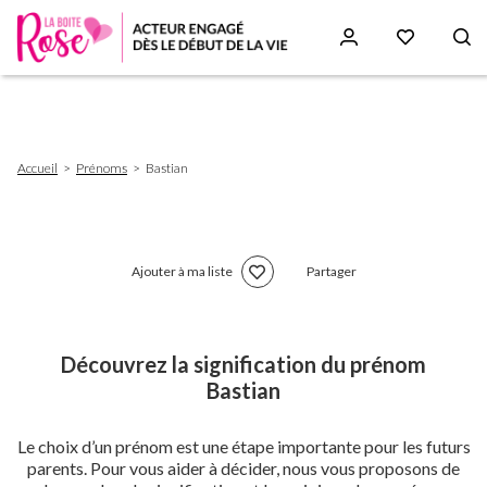
Aller
au
contenu
principal
Fil
Accueil
Prénoms
Bastian
d'Ariane
Ajouter à ma liste
Partager
Découvrez la signification du prénom
Bastian
Le choix d’un prénom est une étape importante pour les futurs
parents. Pour vous aider à décider, nous vous proposons de