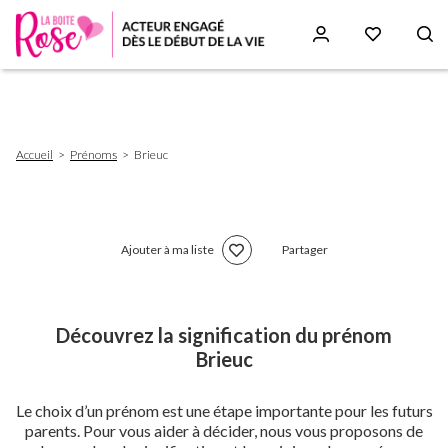
Aller
au
contenu
principal
Fil
Accueil
Prénoms
Brieuc
d'Ariane
Ajouter à ma liste
Partager
Découvrez la signification du prénom
Brieuc
Le choix d’un prénom est une étape importante pour les futurs
parents. Pour vous aider à décider, nous vous proposons de