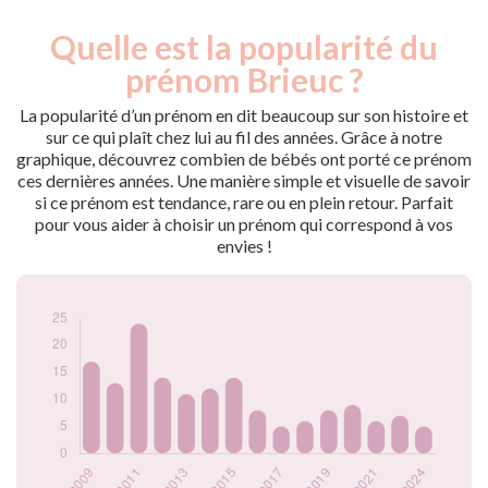
Quelle est la popularité du
Nouveaux-
Année
nés
prénom Brieuc ?
2009
17
2010
13
La popularité d’un prénom en dit beaucoup sur son histoire et
2011
24
sur ce qui plaît chez lui au fil des années. Grâce à notre
graphique, découvrez combien de bébés ont porté ce prénom
2012
14
ces dernières années. Une manière simple et visuelle de savoir
2013
11
si ce prénom est tendance, rare ou en plein retour. Parfait
2014
12
pour vous aider à choisir un prénom qui correspond à vos
2015
14
envies !
2016
8
2017
5
2018
6
2019
8
2020
9
2021
6
2022
7
2024
5
Popularité du
prénom Brieuc par