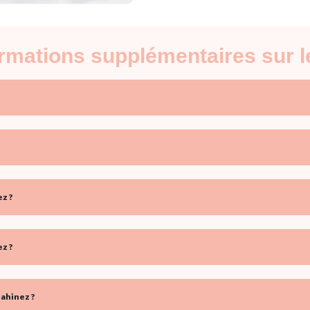
formations supplémentaires sur 
z ?
z ?
ahinez ?