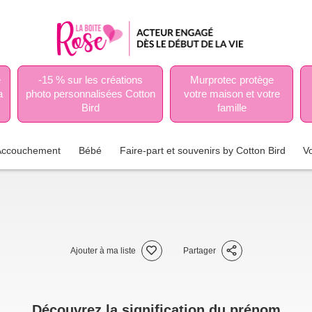
e
-15 % sur les créations
Murprotec protège
a
photo personnalisées Cotton
votre maison et votre
Bird
famille
Accouchement
Bébé
Faire-part et souvenirs by Cotton Bird
V
Ajouter à ma liste
Partager
Découvrez la signification du prénom