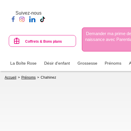
Aller
au
Suivez-nous
contenu
principal
Demander ma prime d
naissance avec Parenti
Coffrets & Bons plans
La Boîte Rose
Désir d'enfant
Grossesse
Prénoms
Fil
Accueil
Prénoms
Chahinez
d'Ariane