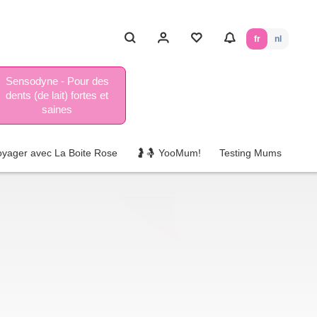
fr
nl
Sensodyne - Pour des
dents (de lait) fortes et
saines
oyager avec La Boite Rose
🤰🤱 YooMum!
Testing Mums