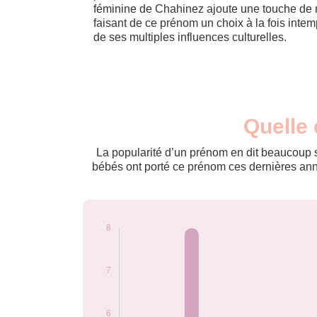
féminine de Chahinez ajoute une touche de 
faisant de ce prénom un choix à la fois intem
de ses multiples influences culturelles.
Nouveaux-
Quelle 
Année
nés
2009
8
La popularité d’un prénom en dit beaucoup su
2010
7
bébés ont porté ce prénom ces dernières anné
2016
5
2017
6
2020
6
Popularité du
prénom Chahinez
par année