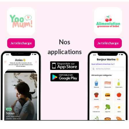
Nos
Je télécharge
Je télécharge
applications