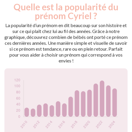
Quelle est la popularité du
Nouveaux-
Année
nés
prénom Cyriel ?
2009
29
2010
30
La popularité d’un prénom en dit beaucoup sur son histoire et
2011
27
sur ce qui plaît chez lui au fil des années. Grâce à notre
graphique, découvrez combien de bébés ont porté ce prénom
2012
40
ces dernières années. Une manière simple et visuelle de savoir
2013
44
si ce prénom est tendance, rare ou en plein retour. Parfait
2014
38
pour vous aider à choisir un prénom qui correspond à vos
2015
51
envies !
2016
44
2017
66
2018
87
2019
84
2020
89
2021
109
2022
119
2023
103
2024
93
Popularité du
prénom Cyriel par