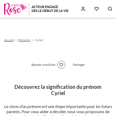
Aller
au
contenu
principal
Fil
Accueil
Prénoms
Cyriel
d'Ariane
Ajouter à ma liste
Partager
Découvrez la signification du prénom
Cyriel
Le choix d’un prénom est une étape importante pour les futurs
parents. Pour vous aider à décider, nous vous proposons de