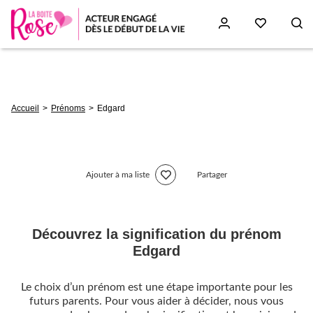
Aller
au
contenu
principal
Fil
Accueil
Prénoms
Edgard
d'Ariane
Ajouter à ma liste
Partager
Découvrez la signification du prénom
Edgard
Le choix d’un prénom est une étape importante pour les
futurs parents. Pour vous aider à décider, nous vous