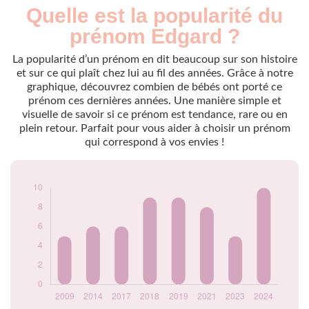
Quelle est la popularité du
Nouveaux-
Année
nés
prénom Edgard ?
2009
5
2014
6
La popularité d’un prénom en dit beaucoup sur son histoire
2017
6
et sur ce qui plaît chez lui au fil des années. Grâce à notre
graphique, découvrez combien de bébés ont porté ce
2018
9
prénom ces dernières années. Une manière simple et
2019
9
visuelle de savoir si ce prénom est tendance, rare ou en
2021
8
plein retour. Parfait pour vous aider à choisir un prénom
2023
5
qui correspond à vos envies !
2024
10
Popularité du
prénom Edgard par
année