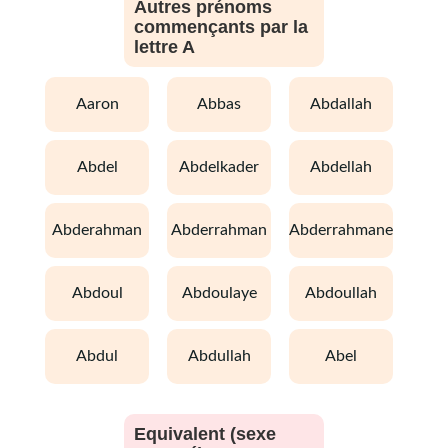
Autres prénoms
commençants par la
lettre A
aaron
abbas
abdallah
abdel
abdelkader
abdellah
abderahman
abderrahman
abderrahmane
abdoul
abdoulaye
abdoullah
abdul
abdullah
abel
Equivalent (sexe