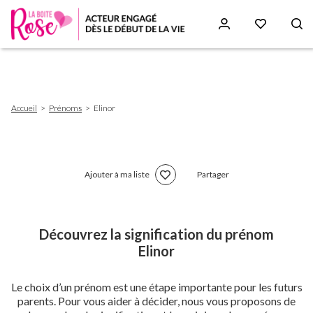
Aller
au
contenu
principal
Fil
Accueil
Prénoms
Elinor
d'Ariane
Ajouter à ma liste
Partager
Découvrez la signification du prénom
Elinor
Le choix d’un prénom est une étape importante pour les futurs
parents. Pour vous aider à décider, nous vous proposons de