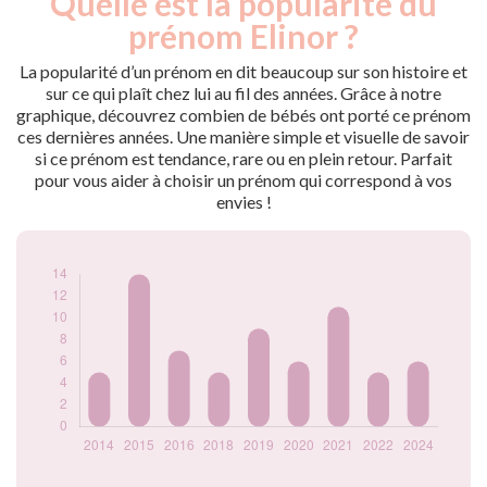
Quelle est la popularité du
Année
nés
prénom Elinor ?
2014
5
2015
14
La popularité d’un prénom en dit beaucoup sur son histoire et
2016
7
sur ce qui plaît chez lui au fil des années. Grâce à notre
graphique, découvrez combien de bébés ont porté ce prénom
2018
5
ces dernières années. Une manière simple et visuelle de savoir
2019
9
si ce prénom est tendance, rare ou en plein retour. Parfait
2020
6
pour vous aider à choisir un prénom qui correspond à vos
2021
11
envies !
2022
5
2024
6
Popularité du
prénom Elinor par
année