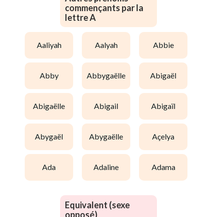
commençants par la
lettre A
aaliyah
aalyah
abbie
abby
abbygaëlle
abigaël
abigaëlle
abigail
abigaïl
abygaël
abygaëlle
açelya
ada
adaline
adama
Equivalent (sexe
opposé)