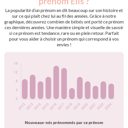
prénom Elis ?
2012
9
2013
11
La popularité d’un prénom en dit beaucoup sur son histoire et
2014
8
sur ce qui plaît chez lui au fil des années. Grâce à notre
graphique, découvrez combien de bébés ont porté ce prénom
2015
10
ces dernières années. Une manière simple et visuelle de savoir
2016
15
si ce prénom est tendance, rare ou en plein retour. Parfait
2017
14
pour vous aider à choisir un prénom qui correspond à vos
2018
5
envies !
2019
10
2020
8
2021
6
2023
8
2024
7
Popularité du
prénom Elis par
année
Nouveaux-nés prénommés par ce prénom