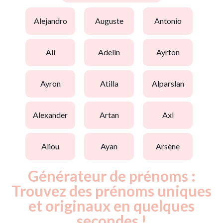
alejandro
auguste
antonio
ali
adelin
ayrton
ayron
atilla
alparslan
alexander
artan
axl
aliou
ayan
arsène
Générateur de prénoms :
Trouvez des prénoms uniques
et originaux en quelques
secondes !