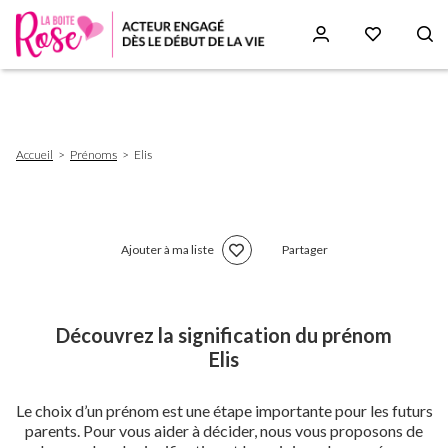
Aller
au
contenu
principal
Fil
Accueil
Prénoms
Elis
d'Ariane
Ajouter à ma liste
Partager
Découvrez la signification du prénom
Elis
Le choix d’un prénom est une étape importante pour les futurs
parents. Pour vous aider à décider, nous vous proposons de