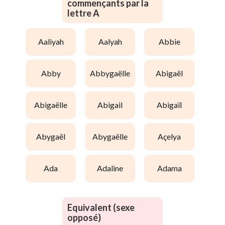
commençants par la
lettre A
aaliyah
aalyah
abbie
abby
abbygaëlle
abigaël
abigaëlle
abigail
abigaïl
abygaël
abygaëlle
açelya
ada
adaline
adama
Equivalent (sexe
opposé)