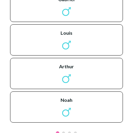
louis
arthur
noah