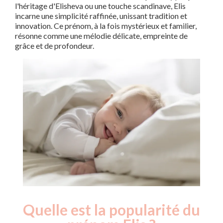
l'héritage d'Elisheva ou une touche scandinave, Elis
incarne une simplicité raffinée, unissant tradition et
innovation. Ce prénom, à la fois mystérieux et familier,
résonne comme une mélodie délicate, empreinte de
grâce et de profondeur.
Quelle est la popularité du
Nouveaux-
Année
nés