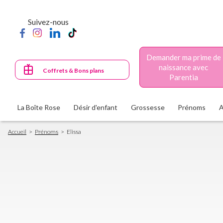
Aller
au
Suivez-nous
contenu
principal
Demander ma prime de
naissance avec
Coffrets & Bons plans
Parentia
La Boîte Rose
Désir d'enfant
Grossesse
Prénoms
Fil
Accueil
Prénoms
Elissa
d'Ariane