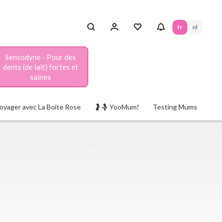
fr
nl
Sensodyne - Pour des
dents (de lait) fortes et
saines
oyager avec La Boite Rose
🤰🤱 YooMum!
Testing Mums