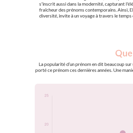
s'inscrit aussi dans la modernité, capturant l'é
fraîcheur des prénoms contemporains. Ainsi, El
diversité, invite à un voyage à travers le temps 
Nouveaux-
Quel
Année
nés
2009
10
La popularité d’un prénom en dit beaucoup sur s
2010
16
porté ce prénom ces dernières années. Une manière
2011
17
2012
15
2013
19
2014
17
2015
24
2016
15
2017
13
2018
20
2019
20