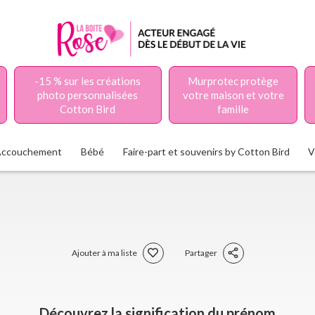
-15 % sur les créations
Murprotec protège
photo personnalisées
votre maison et votre
Cotton Bird
famille
Accouchement
Bébé
Faire-part et souvenirs by Cotton Bird
V
Ajouter à ma liste
Partager
Découvrez la signification du prénom