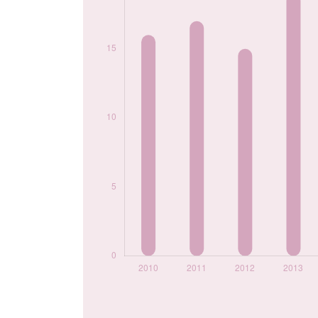
2020
12
2021
19
2022
13
2023
16
2024
9
Popularité du
prénom Elissa par
année