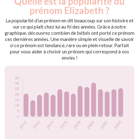
Quelle est la popularité du
Année
nés
prénom Elizabeth ?
2009
23
2010
21
La popularité d’un prénom en dit beaucoup sur son histoire et
2011
15
sur ce qui plaît chez lui au fil des années. Grâce à notre
graphique, découvrez combien de bébés ont porté ce prénom
2012
20
ces dernières années. Une manière simple et visuelle de savoir
2013
22
si ce prénom est tendance, rare ou en plein retour. Parfait
2014
20
pour vous aider à choisir un prénom qui correspond à vos
2015
25
envies !
2016
23
2017
21
2018
28
2019
27
2020
31
2021
25
2022
23
2023
25
2024
26
Popularité du
prénom Elizabeth
par année