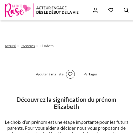
Aller
au
contenu
principal
Fil
Accueil
Prénoms
Elizabeth
d'Ariane
Ajouter à ma liste
Partager
Découvrez la signification du prénom
Elizabeth
Le choix d’un prénom est une étape importante pour les futurs
parents. Pour vous aider à décider, nous vous proposons de