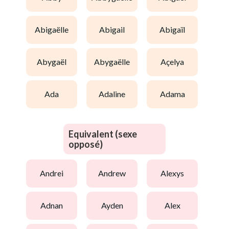
abigaëlle
abigail
abigaïl
abygaël
abygaëlle
açelya
ada
adaline
adama
Equivalent (sexe
opposé)
andrei
andrew
alexys
adnan
ayden
alex