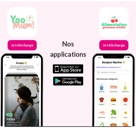
Nos
Je télécharge
Je télécharge
applications