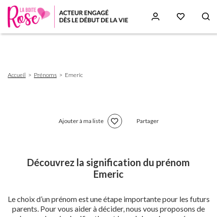
Aller
au
contenu
principal
Fil
Accueil
Prénoms
Emeric
d'Ariane
Ajouter à ma liste
Partager
Découvrez la signification du prénom
Emeric
Le choix d’un prénom est une étape importante pour les futurs
parents. Pour vous aider à décider, nous vous proposons de