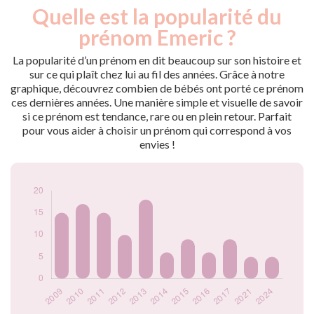
Quelle est la popularité du
Nouveaux-
Année
nés
prénom Emeric ?
2009
15
2010
17
La popularité d’un prénom en dit beaucoup sur son histoire et
2011
15
sur ce qui plaît chez lui au fil des années. Grâce à notre
graphique, découvrez combien de bébés ont porté ce prénom
2012
10
ces dernières années. Une manière simple et visuelle de savoir
2013
18
si ce prénom est tendance, rare ou en plein retour. Parfait
2014
6
pour vous aider à choisir un prénom qui correspond à vos
2015
9
envies !
2016
6
2017
9
2021
5
2024
5
Popularité du
prénom Emeric par
année