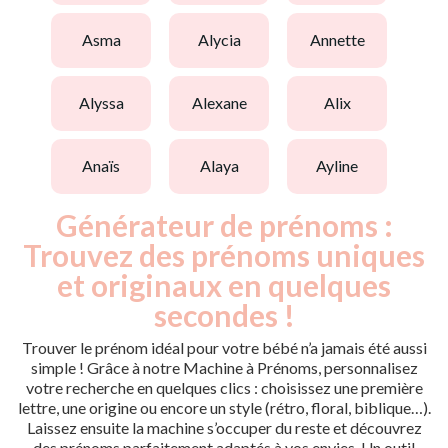
asma
alycia
annette
alyssa
alexane
alix
anaïs
alaya
ayline
Générateur de prénoms :
Trouvez des prénoms uniques
et originaux en quelques
secondes !
Trouver le prénom idéal pour votre bébé n’a jamais été aussi
simple ! Grâce à notre Machine à Prénoms, personnalisez
votre recherche en quelques clics : choisissez une première
lettre, une origine ou encore un style (rétro, floral, biblique…).
Laissez ensuite la machine s’occuper du reste et découvrez
des prénoms parfaitement adaptés à vos envies. Un outil