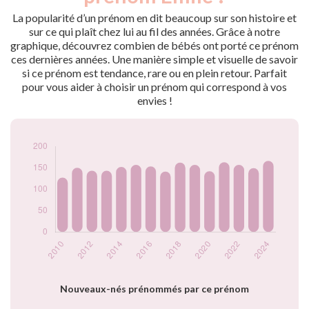
2009
169
2010
127
La popularité d’un prénom en dit beaucoup sur son histoire et
2011
150
sur ce qui plaît chez lui au fil des années. Grâce à notre
graphique, découvrez combien de bébés ont porté ce prénom
2012
143
ces dernières années. Une manière simple et visuelle de savoir
2013
143
si ce prénom est tendance, rare ou en plein retour. Parfait
2014
152
pour vous aider à choisir un prénom qui correspond à vos
2015
157
envies !
2016
153
2017
141
2018
162
2019
157
2020
142
2021
163
2022
157
2023
149
2024
166
Popularité du
prénom Emile par
année
Nouveaux-nés prénommés par ce prénom