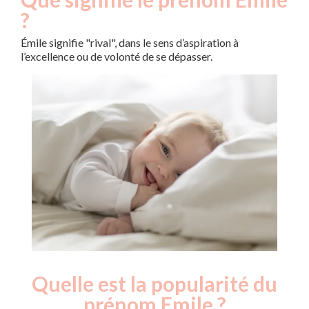
?
Émile signifie "rival", dans le sens d’aspiration à
l’excellence ou de volonté de se dépasser.
Quelle est la popularité du
Nouveaux-
Année
nés
prénom Emile ?