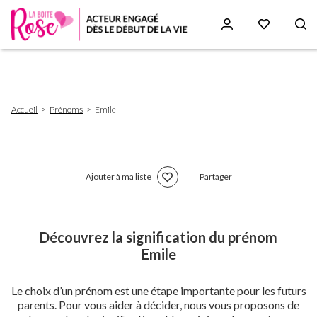
Aller
au
contenu
principal
Fil
Accueil
Prénoms
Emile
d'Ariane
Ajouter à ma liste
Partager
Découvrez la signification du prénom
Emile
Le choix d’un prénom est une étape importante pour les futurs
parents. Pour vous aider à décider, nous vous proposons de