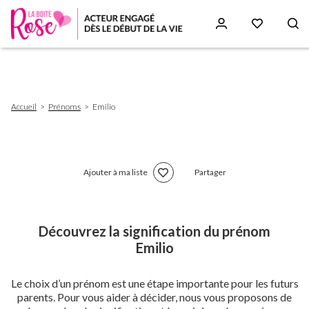
Aller
au
contenu
principal
Fil
Accueil
Prénoms
Emilio
d'Ariane
Ajouter à ma liste
Partager
Découvrez la signification du prénom
Emilio
Le choix d’un prénom est une étape importante pour les futurs
parents. Pour vous aider à décider, nous vous proposons de