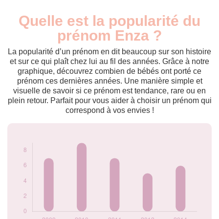
Quelle est la popularité du
Nouveaux-
Année
nés
prénom Enza ?
2009
7
2010
9
La popularité d’un prénom en dit beaucoup sur son histoire
2011
7
et sur ce qui plaît chez lui au fil des années. Grâce à notre
graphique, découvrez combien de bébés ont porté ce
2012
5
prénom ces dernières années. Une manière simple et
2014
6
visuelle de savoir si ce prénom est tendance, rare ou en
Popularité du
plein retour. Parfait pour vous aider à choisir un prénom qui
prénom Enza par
correspond à vos envies !
année