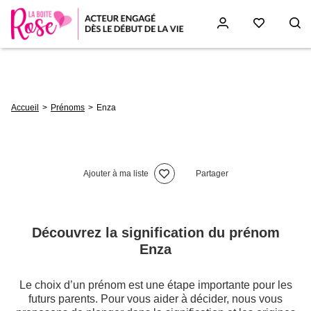
Aller
au
contenu
principal
Fil
Accueil
Prénoms
Enza
d'Ariane
Ajouter à ma liste
Partager
Découvrez la signification du prénom
Enza
Le choix d’un prénom est une étape importante pour les
futurs parents. Pour vous aider à décider, nous vous