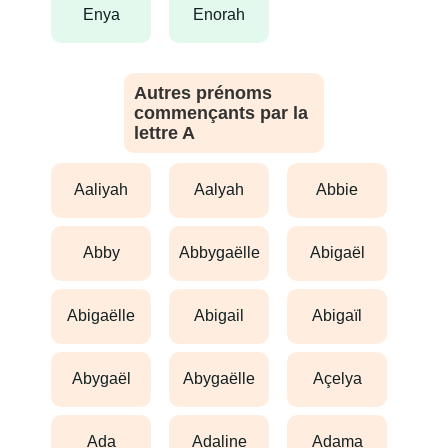
enya
enorah
Autres prénoms
commençants par la
lettre A
aaliyah
aalyah
abbie
abby
abbygaëlle
abigaël
abigaëlle
abigail
abigaïl
abygaël
abygaëlle
açelya
ada
adaline
adama