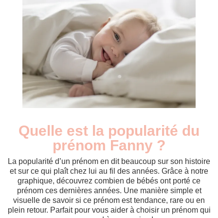
Quelle est la popularité du
Nouveaux-
Année
nés
prénom Fanny ?
2009
43
2010
28
La popularité d’un prénom en dit beaucoup sur son histoire
2011
40
et sur ce qui plaît chez lui au fil des années. Grâce à notre
graphique, découvrez combien de bébés ont porté ce
2012
25
prénom ces dernières années. Une manière simple et
2013
23
visuelle de savoir si ce prénom est tendance, rare ou en
2014
14
plein retour. Parfait pour vous aider à choisir un prénom qui
2015
21