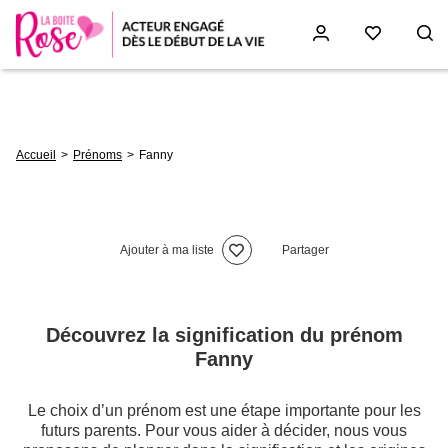
Aller
au
contenu
principal
Fil
Accueil
Prénoms
Fanny
d'Ariane
Ajouter à ma liste
Partager
Découvrez la signification du prénom
Fanny
Le choix d’un prénom est une étape importante pour les
futurs parents. Pour vous aider à décider, nous vous