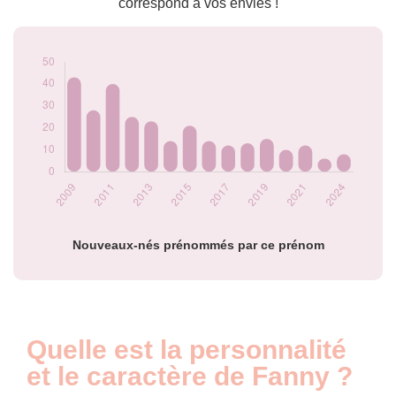
correspond à vos envies !
2016
14
2017
12
2018
13
2019
15
2020
10
2021
12
2023
6
2024
8
Popularité du
prénom Fanny par
année
Nouveaux-nés prénommés par ce prénom
Quelle est la personnalité
et le caractère de Fanny ?