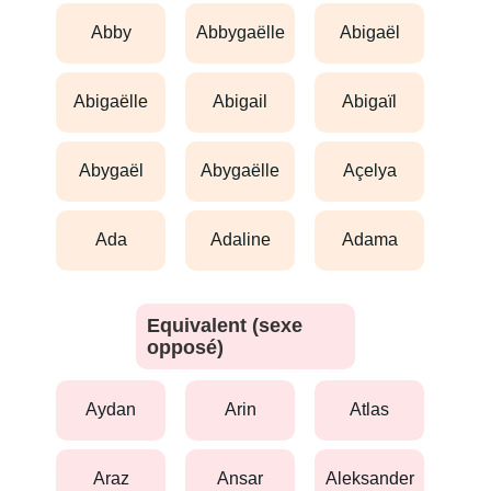
abby
abbygaëlle
abigaël
abigaëlle
abigail
abigaïl
abygaël
abygaëlle
açelya
ada
adaline
adama
Equivalent (sexe
opposé)
aydan
arin
atlas
araz
ansar
aleksander