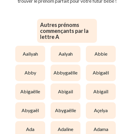
trouver le prénom parfait pour votre futur bébé !
Autres prénoms
commençants par la
lettre A
aaliyah
aalyah
abbie
abby
abbygaëlle
abigaël
abigaëlle
abigail
abigaïl
abygaël
abygaëlle
açelya
ada
adaline
adama