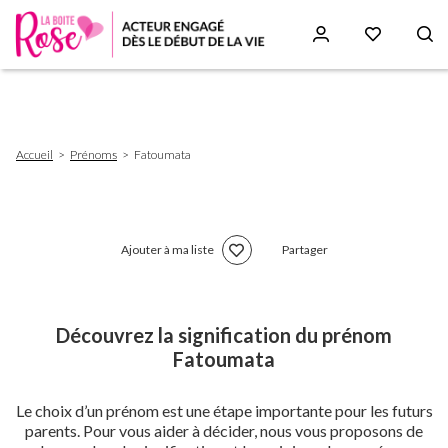
Aller
au
contenu
principal
Fil
Accueil
Prénoms
Fatoumata
d'Ariane
Ajouter à ma liste
Partager
Découvrez la signification du prénom
Fatoumata
Le choix d’un prénom est une étape importante pour les futurs
parents. Pour vous aider à décider, nous vous proposons de