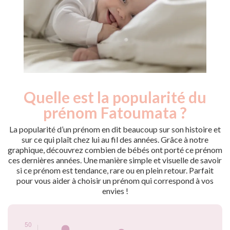
Quelle est la popularité du
Nouveaux-
Année
nés
prénom Fatoumata ?
2009
17
2010
25
La popularité d’un prénom en dit beaucoup sur son histoire et
2011
22
sur ce qui plaît chez lui au fil des années. Grâce à notre
graphique, découvrez combien de bébés ont porté ce prénom
2012
50
ces dernières années. Une manière simple et visuelle de savoir
2013
39
si ce prénom est tendance, rare ou en plein retour. Parfait
2014
38
pour vous aider à choisir un prénom qui correspond à vos
2015
33
envies !
2016
28
2017
47
2018
44
2019
40