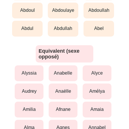
abdoul
abdoulaye
abdoullah
abdul
abdullah
abel
Equivalent (sexe
opposé)
alyssia
anabelle
alyce
audrey
anaëlle
amélya
amilia
afnane
amaia
alma
agnes
annabel