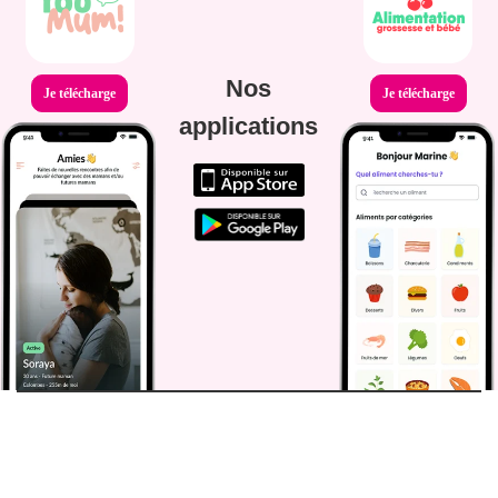
Nos
Je télécharge
Je télécharge
applications