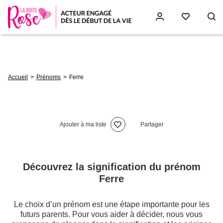
Aller
au
contenu
principal
Fil
Accueil
Prénoms
Ferre
d'Ariane
Ajouter à ma liste
Partager
Découvrez la signification du prénom
Ferre
Le choix d’un prénom est une étape importante pour les
futurs parents. Pour vous aider à décider, nous vous