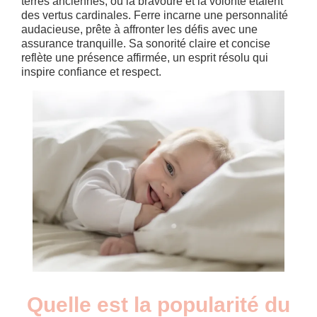
terres anciennes, où la bravoure et la volonté étaient
des vertus cardinales. Ferre incarne une personnalité
audacieuse, prête à affronter les défis avec une
assurance tranquille. Sa sonorité claire et concise
reflète une présence affirmée, un esprit résolu qui
inspire confiance et respect.
Quelle est la popularité du
Nouveaux-
Année
nés