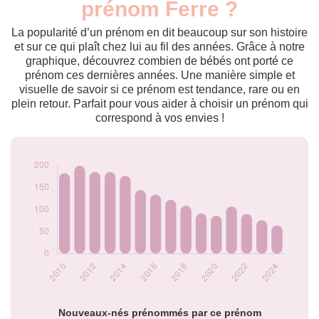
prénom Ferre ?
2009
197
2010
182
La popularité d’un prénom en dit beaucoup sur son histoire
2011
199
et sur ce qui plaît chez lui au fil des années. Grâce à notre
graphique, découvrez combien de bébés ont porté ce
2012
185
prénom ces dernières années. Une manière simple et
2013
185
visuelle de savoir si ce prénom est tendance, rare ou en
2014
176
plein retour. Parfait pour vous aider à choisir un prénom qui
2015
144
correspond à vos envies !
2016
134
2017
122
2018
109
2019
91
2020
86
2021
107
2022
90
2023
76
2024
64
Popularité du
prénom Ferre par
année
Nouveaux-nés prénommés par ce prénom