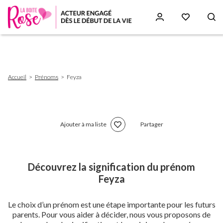
Aller
au
contenu
principal
Fil
Accueil
Prénoms
Feyza
d'Ariane
Ajouter à ma liste
Partager
Découvrez la signification du prénom
Feyza
Le choix d’un prénom est une étape importante pour les futurs
parents. Pour vous aider à décider, nous vous proposons de