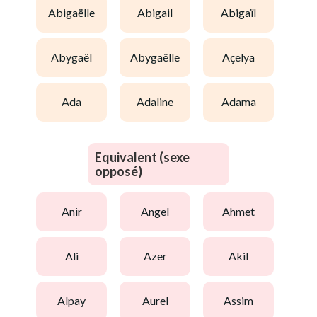
abigaëlle
abigail
abigaïl
abygaël
abygaëlle
açelya
ada
adaline
adama
Equivalent (sexe
opposé)
anir
angel
ahmet
ali
azer
akil
alpay
aurel
assim