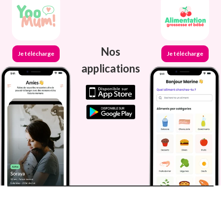
Nos
Je télécharge
Je télécharge
applications