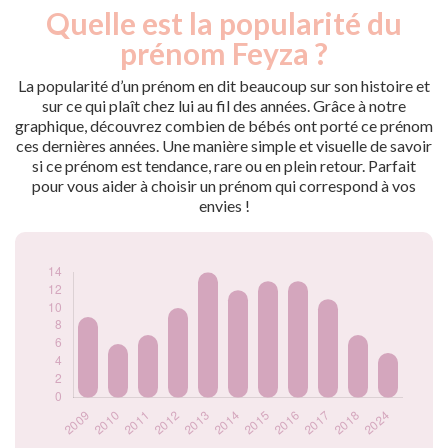
Quelle est la popularité du
Nouveaux-
Année
nés
prénom Feyza ?
2009
9
2010
6
La popularité d’un prénom en dit beaucoup sur son histoire et
2011
7
sur ce qui plaît chez lui au fil des années. Grâce à notre
graphique, découvrez combien de bébés ont porté ce prénom
2012
10
ces dernières années. Une manière simple et visuelle de savoir
2013
14
si ce prénom est tendance, rare ou en plein retour. Parfait
2014
12
pour vous aider à choisir un prénom qui correspond à vos
2015
13
envies !
2016
13
2017
11
2018
7
2024
5
Popularité du
prénom Feyza par
année