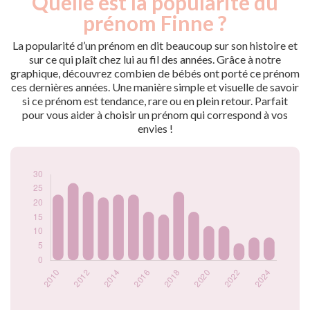
Quelle est la popularité du
Année
nés
prénom Finne ?
2009
19
2010
23
La popularité d’un prénom en dit beaucoup sur son histoire et
2011
27
sur ce qui plaît chez lui au fil des années. Grâce à notre
graphique, découvrez combien de bébés ont porté ce prénom
2012
24
ces dernières années. Une manière simple et visuelle de savoir
2013
22
si ce prénom est tendance, rare ou en plein retour. Parfait
2014
23
pour vous aider à choisir un prénom qui correspond à vos
2015
23
envies !
2016
17
2017
16
2018
24
2019
17
2020
12
2021
12
2022
6
2023
8
2024
8
Popularité du
prénom Finne par
année