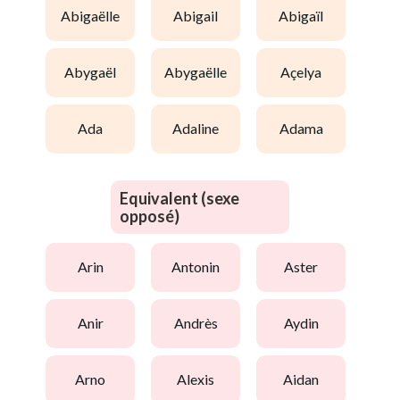
abigaëlle
abigail
abigaïl
abygaël
abygaëlle
açelya
ada
adaline
adama
Equivalent (sexe
opposé)
arin
antonin
aster
anir
andrès
aydin
arno
alexis
aidan