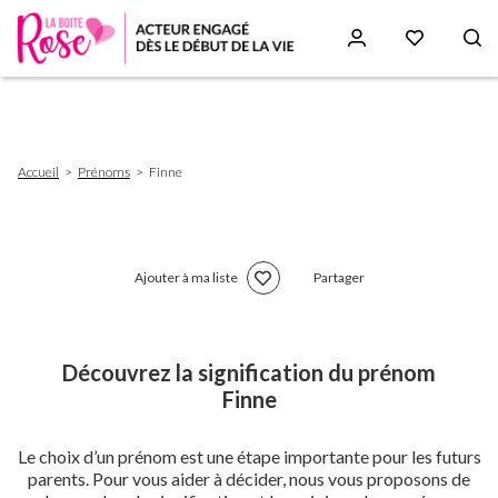
Aller
au
contenu
principal
Fil
Accueil
Prénoms
Finne
d'Ariane
Ajouter à ma liste
Partager
Découvrez la signification du prénom
Finne
Le choix d’un prénom est une étape importante pour les futurs
parents. Pour vous aider à décider, nous vous proposons de