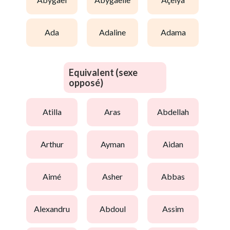
ada
adaline
adama
Equivalent (sexe
opposé)
atilla
aras
abdellah
arthur
ayman
aidan
aimé
asher
abbas
alexandru
abdoul
assim