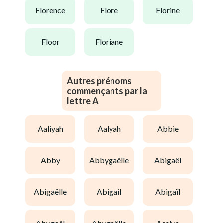
florence
flore
florine
floor
floriane
Autres prénoms
commençants par la
lettre A
aaliyah
aalyah
abbie
abby
abbygaëlle
abigaël
abigaëlle
abigail
abigaïl
abygaël
abygaëlle
açelya