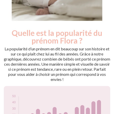
Quelle est la popularité du
Nouveaux-
Année
nés
prénom Flora ?
2009
22
2010
17
La popularité d’un prénom en dit beaucoup sur son histoire et
2011
19
sur ce qui plaît chez lui au fil des années. Grâce à notre
graphique, découvrez combien de bébés ont porté ce prénom
2012
23
ces dernières années. Une manière simple et visuelle de savoir
2013
30
si ce prénom est tendance, rare ou en plein retour. Parfait
2014
23
pour vous aider à choisir un prénom qui correspond à vos
2015
25
envies !
2016
33
2017
23
2018
25
2019
21
2020
33
2021
36