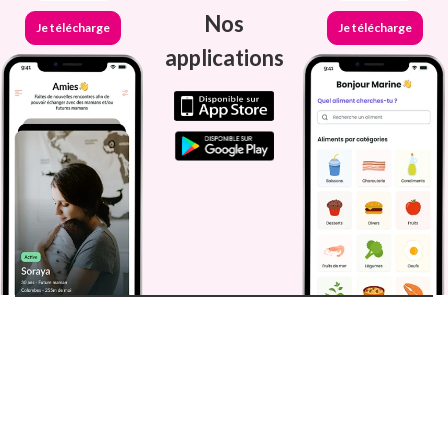
Nos
Je télécharge
Je télécharge
applications