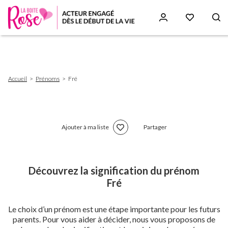
Aller
au
contenu
principal
Fil
Accueil
Prénoms
Fré
d'Ariane
Ajouter à ma liste
Partager
Découvrez la signification du prénom
Fré
Le choix d’un prénom est une étape importante pour les futurs
parents. Pour vous aider à décider, nous vous proposons de