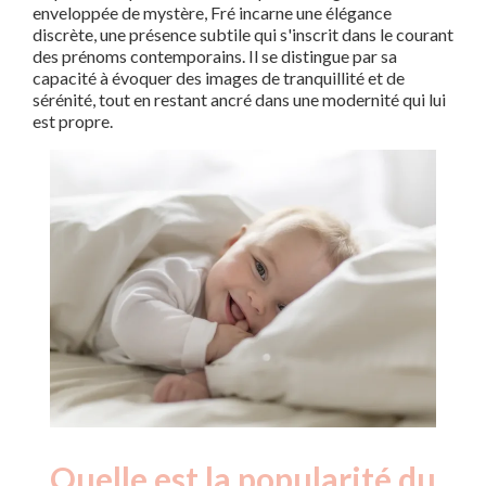
enveloppée de mystère, Fré incarne une élégance
discrète, une présence subtile qui s'inscrit dans le courant
des prénoms contemporains. Il se distingue par sa
capacité à évoquer des images de tranquillité et de
sérénité, tout en restant ancré dans une modernité qui lui
est propre.
Quelle est la popularité du
Nouveaux-
Année