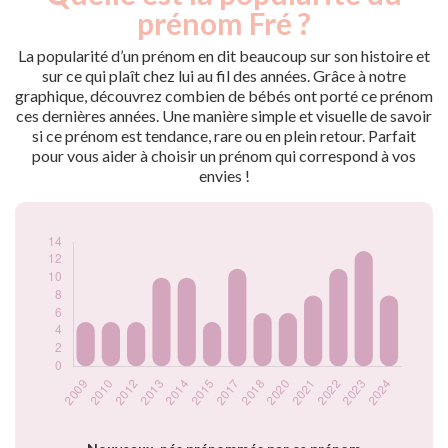
nés
prénom Fré ?
2009
5
2010
5
La popularité d’un prénom en dit beaucoup sur son histoire et
2012
5
sur ce qui plaît chez lui au fil des années. Grâce à notre
graphique, découvrez combien de bébés ont porté ce prénom
2013
10
ces dernières années. Une manière simple et visuelle de savoir
2014
10
si ce prénom est tendance, rare ou en plein retour. Parfait
2015
5
pour vous aider à choisir un prénom qui correspond à vos
2017
11
envies !
2018
6
2020
6
2021
8
2022
11
2023
13
2024
8
Popularité du
prénom Fré par
année