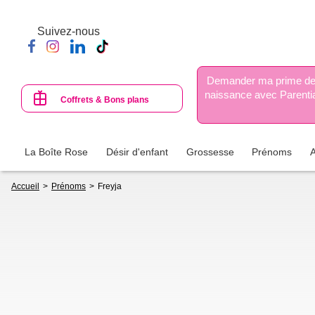
Aller
au
Suivez-nous
contenu
principal
Demander ma prime d
naissance avec Parenti
Coffrets & Bons plans
La Boîte Rose
Désir d'enfant
Grossesse
Prénoms
Fil
Accueil
Prénoms
Freyja
d'Ariane