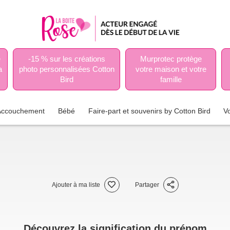
e
-15 % sur les créations
Murprotec protège
a
photo personnalisées Cotton
votre maison et votre
Bird
famille
Accouchement
Bébé
Faire-part et souvenirs by Cotton Bird
V
Ajouter à ma liste
Partager
Découvrez la signification du prénom