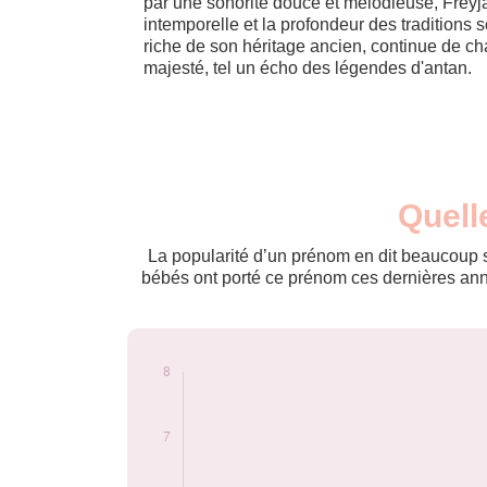
par une sonorité douce et mélodieuse, Freyj
intemporelle et la profondeur des traditions
riche de son héritage ancien, continue de cha
majesté, tel un écho des légendes d'antan.
Nouveaux-
Quell
Année
nés
2018
5
La popularité d’un prénom en dit beaucoup su
2021
7
bébés ont porté ce prénom ces dernières anné
2022
8
2023
7
2024
8
Popularité du
prénom Freyja par
année