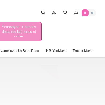
fr
nl
Sensodyne - Pour des
dents (de lait) fortes et
saines
oyager avec La Boite Rose
🤰🤱 YooMum!
Testing Mums