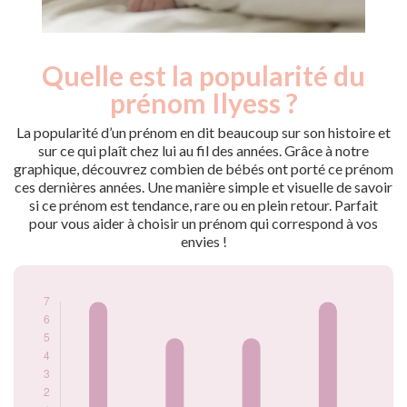
Quelle est la popularité du
Nouveaux-
Année
nés
prénom Ilyess ?
2010
7
2013
5
La popularité d’un prénom en dit beaucoup sur son histoire et
2016
5
sur ce qui plaît chez lui au fil des années. Grâce à notre
graphique, découvrez combien de bébés ont porté ce prénom
2017
7
ces dernières années. Une manière simple et visuelle de savoir
Popularité du
si ce prénom est tendance, rare ou en plein retour. Parfait
prénom Ilyess par
pour vous aider à choisir un prénom qui correspond à vos
année
envies !