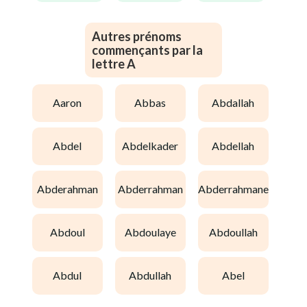
Autres prénoms
commençants par la
lettre A
aaron
abbas
abdallah
abdel
abdelkader
abdellah
abderahman
abderrahman
abderrahmane
abdoul
abdoulaye
abdoullah
abdul
abdullah
abel