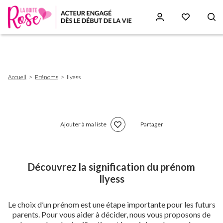
Aller
au
contenu
principal
Fil
Accueil
Prénoms
Ilyess
d'Ariane
Ajouter à ma liste
Partager
Découvrez la signification du prénom
Ilyess
Le choix d’un prénom est une étape importante pour les futurs
parents. Pour vous aider à décider, nous vous proposons de