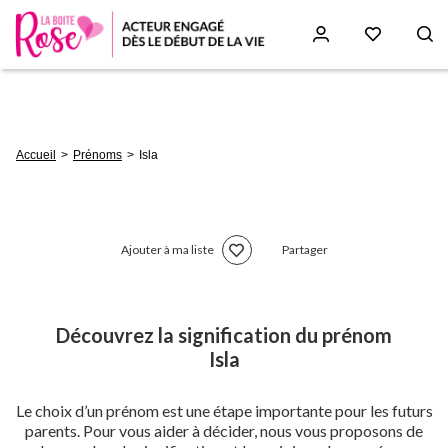
Aller
au
contenu
principal
Fil
Accueil
Prénoms
Isla
d'Ariane
Ajouter à ma liste
Partager
Découvrez la signification du prénom
Isla
Le choix d’un prénom est une étape importante pour les futurs
parents. Pour vous aider à décider, nous vous proposons de