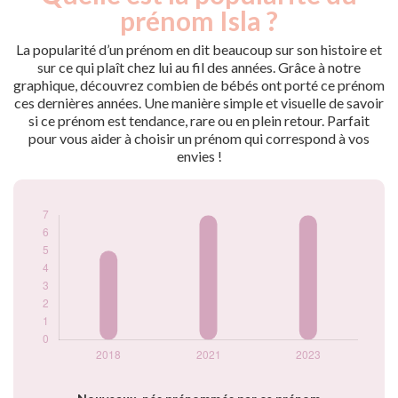
nés
prénom Isla ?
2018
5
2021
7
La popularité d’un prénom en dit beaucoup sur son histoire et
2023
7
sur ce qui plaît chez lui au fil des années. Grâce à notre
graphique, découvrez combien de bébés ont porté ce prénom
Popularité du
ces dernières années. Une manière simple et visuelle de savoir
prénom Isla par
si ce prénom est tendance, rare ou en plein retour. Parfait
année
pour vous aider à choisir un prénom qui correspond à vos
envies !