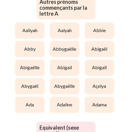
Autres prénoms
commençants par la
lettre A
aaliyah
aalyah
abbie
abby
abbygaëlle
abigaël
abigaëlle
abigail
abigaïl
abygaël
abygaëlle
açelya
ada
adaline
adama
Equivalent (sexe