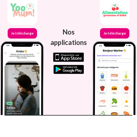
Nos
Je télécharge
Je télécharge
applications