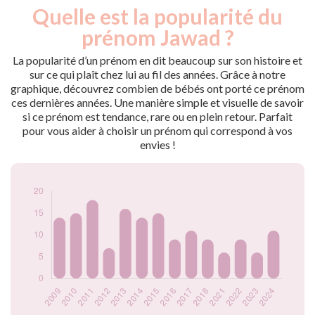
Quelle est la popularité du
Nouveaux-
Année
nés
prénom Jawad ?
2009
14
2010
15
La popularité d’un prénom en dit beaucoup sur son histoire et
2011
18
sur ce qui plaît chez lui au fil des années. Grâce à notre
graphique, découvrez combien de bébés ont porté ce prénom
2012
7
ces dernières années. Une manière simple et visuelle de savoir
2013
16
si ce prénom est tendance, rare ou en plein retour. Parfait
2014
14
pour vous aider à choisir un prénom qui correspond à vos
2015
15
envies !
2016
9
2017
11
2018
9
2021
6
2022
9
2023
6
2024
11
Popularité du
prénom Jawad par
année