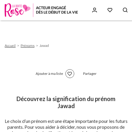
Aller
au
contenu
principal
Fil
Accueil
Prénoms
Jawad
d'Ariane
Ajouter à ma liste
Partager
Découvrez la signification du prénom
Jawad
Le choix d’un prénom est une étape importante pour les futurs
parents. Pour vous aider à décider, nous vous proposons de