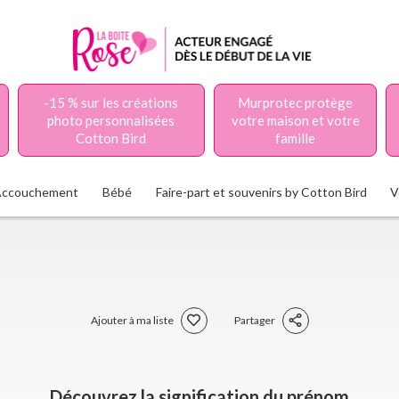
-15 % sur les créations
Murprotec protège
photo personnalisées
votre maison et votre
Cotton Bird
famille
Accouchement
Bébé
Faire-part et souvenirs by Cotton Bird
V
Ajouter à ma liste
Partager
Découvrez la signification du prénom