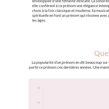
enveloppée d'une féminité délicate. La sonorité 
elle confèrent à ce prénom une élégance intempo
choix à la fois classique et moderne. Sa musical
spirituelle en font un prénom qui résonne avec 
les âges.
Nouveaux-
Quel
Année
nés
2009
10
La popularité d’un prénom en dit beaucoup sur s
2010
6
porté ce prénom ces dernières années. Une manière
2011
10
2012
10
2013
13
2014
11
2015
9
2016
12
2017
12