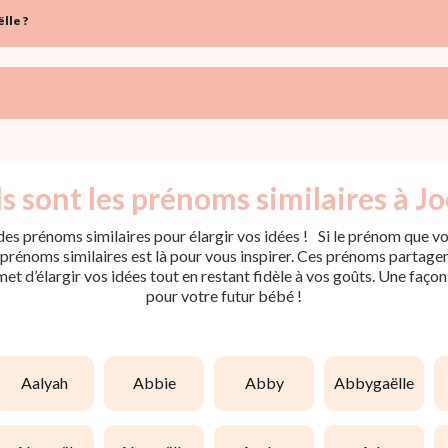
lle ?
s sont les prénoms similaires à Joë
es prénoms similaires pour élargir vos idées ! Si le prénom que vou
rénoms similaires est là pour vous inspirer. Ces prénoms partagent 
met d’élargir vos idées tout en restant fidèle à vos goûts. Une faço
pour votre futur bébé !
aalyah
abbie
abby
abbygaëlle