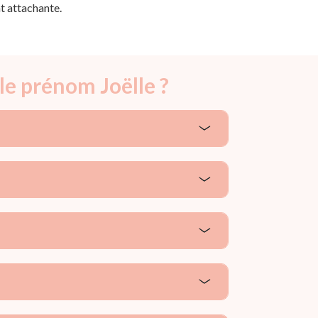
t attachante.
le prénom Joëlle ?