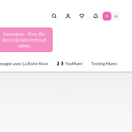
fr
nl
Sensodyne - Pour des
dents (de lait) fortes et
saines
oyager avec La Boite Rose
🤰🤱 YooMum!
Testing Mums