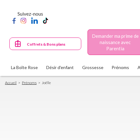
Aller
au
Suivez-nous
contenu
principal
Demander ma prime de
naissance avec
Coffrets & Bons plans
Parentia
La Boîte Rose
Désir d'enfant
Grossesse
Prénoms
Fil
Accueil
Prénoms
Joëlle
d'Ariane