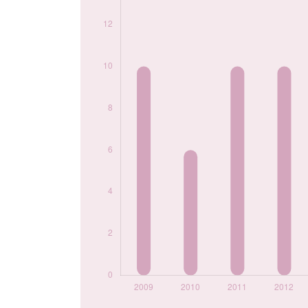
2018
8
2020
8
2021
15
2022
14
2023
6
2024
13
Popularité du
prénom Joëlle par
année