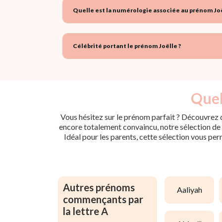
Quelle est la numérologie associée au prénom Joë
Célébrité portant le prénom Joëlle ?
Quel
Vous hésitez sur le prénom parfait ? Découvrez d
encore totalement convaincu, notre sélection de p
Idéal pour les parents, cette sélection vous per
Autres prénoms
aaliyah
commençants par
la lettre A