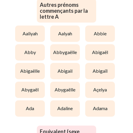
Autres prénoms
commençants par la
lettre A
aaliyah
aalyah
abbie
abby
abbygaëlle
abigaël
abigaëlle
abigail
abigaïl
abygaël
abygaëlle
açelya
ada
adaline
adama
Equivalent (sexe