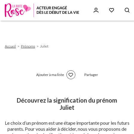
Aller
au
contenu
principal
Fil
Accueil
Prénoms
Juliet
d'Ariane
Ajouter à ma liste
Partager
Découvrez la signification du prénom
Juliet
Le choix d’un prénom est une étape importante pour les futurs
parents. Pour vous aider à décider, nous vous proposons de