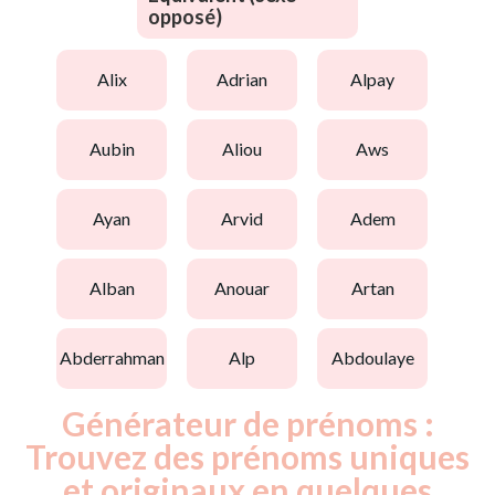
opposé)
alix
adrian
alpay
aubin
aliou
aws
ayan
arvid
adem
alban
anouar
artan
abderrahman
alp
abdoulaye
Générateur de prénoms :
Trouvez des prénoms uniques
et originaux en quelques