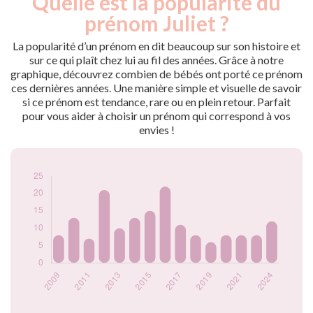
Quelle est la popularité du
Année
nés
prénom Juliet ?
2009
8
2010
13
La popularité d’un prénom en dit beaucoup sur son histoire et
2011
7
sur ce qui plaît chez lui au fil des années. Grâce à notre
graphique, découvrez combien de bébés ont porté ce prénom
2012
21
ces dernières années. Une manière simple et visuelle de savoir
2013
10
si ce prénom est tendance, rare ou en plein retour. Parfait
2014
13
pour vous aider à choisir un prénom qui correspond à vos
2015
15
envies !
2016
22
2017
11
2018
8
2019
6
2020
8
2021
8
2023
8
2024
12
Popularité du
prénom Juliet par
année