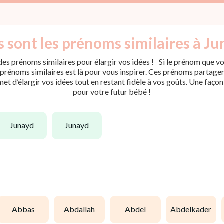
 sont les prénoms similaires à Ju
es prénoms similaires pour élargir vos idées ! Si le prénom que vou
rénoms similaires est là pour vous inspirer. Ces prénoms partagent 
met d’élargir vos idées tout en restant fidèle à vos goûts. Une faço
pour votre futur bébé !
junayd
junayd
abbas
abdallah
abdel
abdelkader