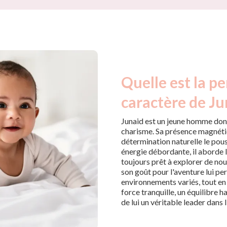
Quelle est la pe
caractère de Ju
Junaid est un jeune homme dont
charisme. Sa présence magnétiqu
détermination naturelle le pou
énergie débordante, il aborde 
toujours prêt à explorer de no
son goût pour l'aventure lui p
environnements variés, tout en 
force tranquille, un équilibre h
de lui un véritable leader dans 