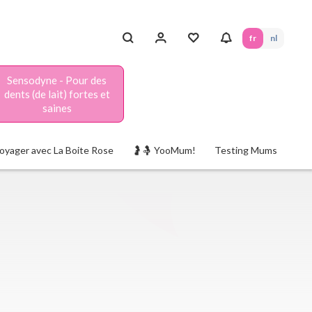
fr
nl
Sensodyne - Pour des
dents (de lait) fortes et
saines
oyager avec La Boite Rose
🤰🤱 YooMum!
Testing Mums