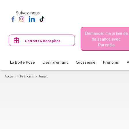
Aller
au
Suivez-nous
contenu
principal
Demander ma prime de
naissance avec
Coffrets & Bons plans
Parentia
La Boîte Rose
Désir d'enfant
Grossesse
Prénoms
Fil
Accueil
Prénoms
Junaid
d'Ariane