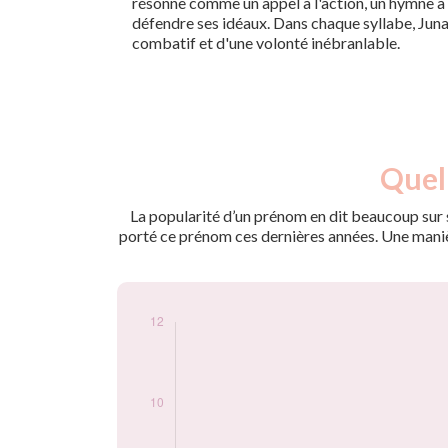
résonne comme un appel à l'action, un hymne à 
défendre ses idéaux. Dans chaque syllabe, Juna
combatif et d'une volonté inébranlable.
Nouveaux-
Quell
Année
nés
2017
6
La popularité d’un prénom en dit beaucoup sur s
2020
6
porté ce prénom ces dernières années. Une manière
2021
5
2022
11
Popularité du
prénom Junaid par
année