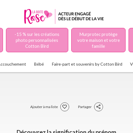
-15 % sur les créations
Murprotec protège
photo personnalisées
votre maison et votre
Cotton Bird
famille
Accouchement
Bébé
Faire-part et souvenirs by Cotton Bird
V
Ajouter à ma liste
Partager
Découvrez la signification du prénom