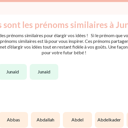
 sont les prénoms similaires à Ju
es prénoms similaires pour élargir vos idées ! Si le prénom que vou
rénoms similaires est là pour vous inspirer. Ces prénoms partagent 
met d’élargir vos idées tout en restant fidèle à vos goûts. Une faço
pour votre futur bébé !
junaid
junaid
abbas
abdallah
abdel
abdelkader