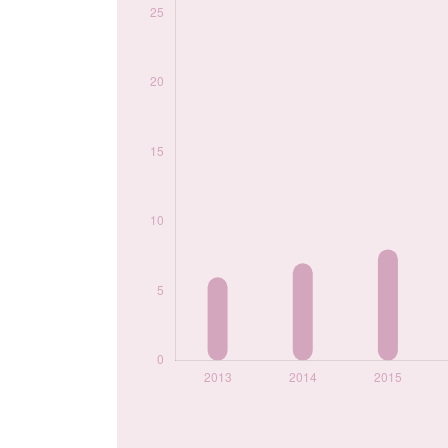
2024
30
Popularité du
prénom Junayd par
année